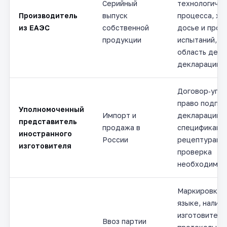
Серийный
технологичес
Производитель
выпуск
процесса, хр
из ЕАЭС
собственной
досье и прот
продукции
испытаний, к
область дейс
декларации.
Договор‑упо
право подпис
Уполномоченный
Импорт и
декларацию, 
представитель
продажа в
спецификаци
иностранного
России
рецептурам д
изготовителя
проверка
необходимос
Маркировка н
языке, налич
изготовителя
Ввоз партии