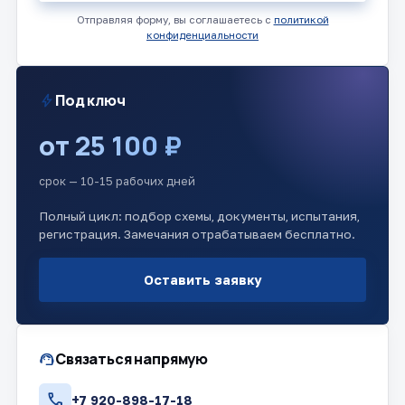
Отправляя форму, вы соглашаетесь с
политикой
конфиденциальности
bolt
Под ключ
от 25 100 ₽
срок — 10-15 рабочих дней
Полный цикл: подбор схемы, документы, испытания,
регистрация. Замечания отрабатываем бесплатно.
Оставить заявку
support_agent
Связаться напрямую
call
+7 920-898-17-18