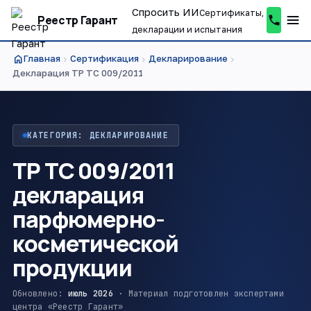
Спросить ИИ
Сертификаты,
Реестр Гарант
декларации и испытания
home
Главная
Сертификация
Декларирование
chevron_right
chevron_right
chevron_right
Декларация ТР ТС 009/2011
КАТЕГОРИЯ: ДЕКЛАРИРОВАНИЕ
ТР ТС 009/2011
декларация
парфюмерно-
косметической
продукции
Обновлено:
июль 2026
· Материал подготовлен экспертами
центра «Реестр Гарант»