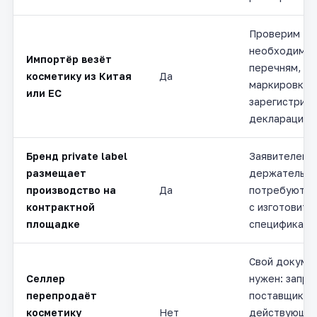
Проверим
необходимос
Импортёр везёт
перечням, а
косметику из Китая
Да
маркировку,
или ЕС
зарегистрир
декларацию д
Бренд private label
Заявителем 
размещает
держатель б
производство на
Да
потребуются
контрактной
с изготовите
площадке
спецификаци
Свой докуме
Селлер
нужен: запро
перепродаёт
поставщика 
косметику
Нет
действующи