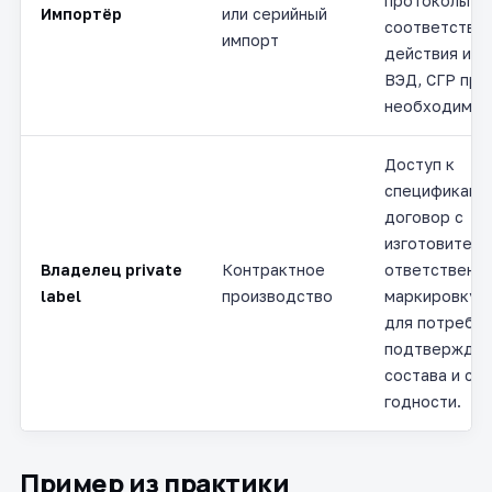
протоколы ис
Импортёр
или серийный
соответствие
импорт
действия и к
ВЭД, СГР при
необходимос
Доступ к
спецификаци
договор с
изготовителе
Владелец private
Контрактное
ответственно
label
производство
маркировку и
для потребит
подтвержде
состава и ср
годности.
Пример из практики