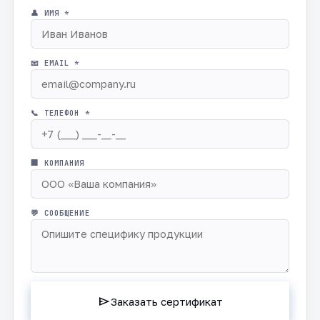
👤 ИМЯ *
📧 EMAIL *
📞 ТЕЛЕФОН *
🏢 КОМПАНИЯ
💬 СООБЩЕНИЕ
send
Заказать сертификат