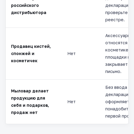
российского
деклараций 
дистрибьютора
проверьте за
реестре.
Аксессуары 
относятся к
Продавец кистей,
косметике, д
спонжей и
Нет
площадки во
косметичек
закрывает о
письмо.
Без ввода в 
Мыловар делает
декларация 
продукцию для
Нет
оформляется
себя и подарков,
понадобится
продаж нет
первой прод