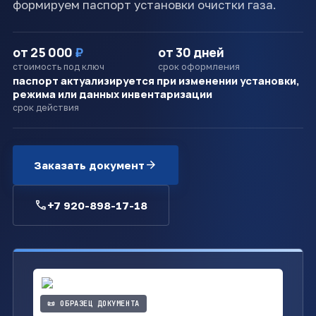
формируем паспорт установки очистки газа.
от 25 000
₽
от 30 дней
стоимость под ключ
срок оформления
паспорт актуализируется при изменении установки,
режима или данных инвентаризации
срок действия
arrow_forward
Заказать документ
call
+7 920-898-17-18
📜 ОБРАЗЕЦ ДОКУМЕНТА