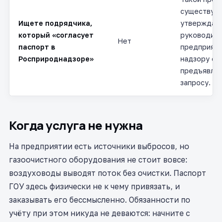
существует
Ищете подрядчика,
утверждае
который «согласует
руководит
Нет
паспорт в
предприяти
Росприроднадзоре»
надзору ег
предъявляю
запросу.
Когда услуга не нужна
На предприятии есть источники выбросов, но
газоочистного оборудования не стоит вовсе:
воздуховоды выводят поток без очистки. Паспорт
ГОУ здесь физически не к чему привязать, и
заказывать его бессмысленно. Обязанности по
учёту при этом никуда не деваются: начните с