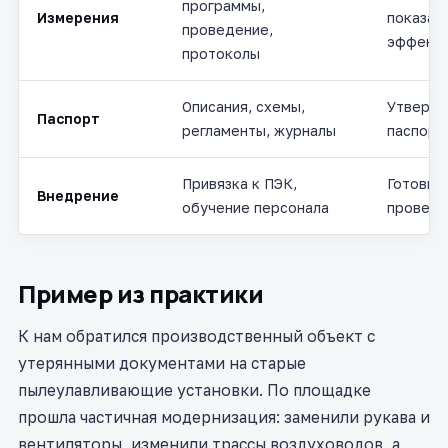
программы,
Измерения
показат
проведение,
эффекти
протоколы
Описания, схемы,
Утверж
Паспорт
регламенты, журналы
паспорт
Привязка к ПЭК,
Готовно
Внедрение
обучение персонала
проверк
Пример из практики
К нам обратился производственный объект с
утерянными документами на старые
пылеулавливающие установки. По площадке
прошла частичная модернизация: заменили рукава и
вентиляторы, изменили трассы воздуховодов, а