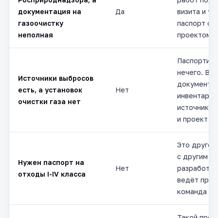
документация на
Да
визита и у
газоочистку
паспорт с 
неполная
проектом П
Паспортизи
нечего. Ва
Источники выбросов
документы:
есть, а установок
Нет
инвентариз
очистки газа нет
источников
и проект н
Это другой
с другим п
Нужен паспорт на
Нет
разработки
отходы I-IV класса
ведёт проф
команда по
Такой проц