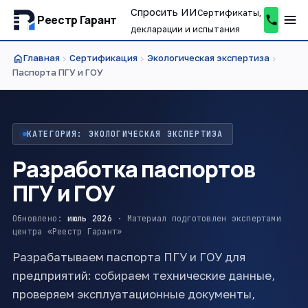
Спросить ИИ
Сертификаты,
Реестр Гарант
декларации и испытания
home
Главная
Сертификация
Экологическая экспертиза
chevron_right
chevron_right
chevron_right
Паспорта ПГУ и ГОУ
КАТЕГОРИЯ: ЭКОЛОГИЧЕСКАЯ ЭКСПЕРТИЗА
Разработка паспортов
ПГУ и ГОУ
Обновлено:
июль 2026
· Материал подготовлен экспертами
центра «Реестр Гарант»
Разрабатываем паспорта ПГУ и ГОУ для
предприятий: собираем технические данные,
проверяем эксплуатационные документы,