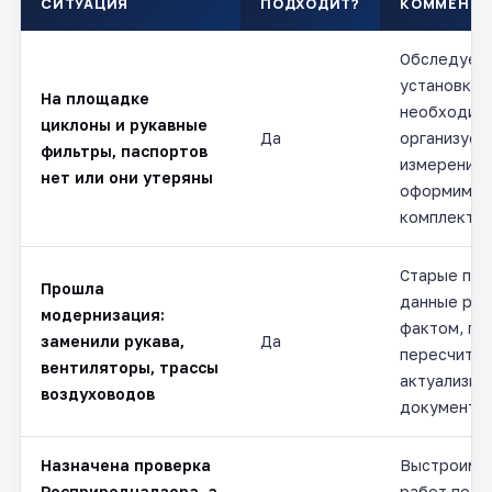
СИТУАЦИЯ
ПОДХОДИТ?
КОММЕНТА
Обследуем
установки, 
На площадке
необходим
циклоны и рукавные
Да
организуем
фильтры, паспортов
измерения 
нет или они утеряны
оформим п
комплект.
Старые пас
Прошла
данные раз
модернизация:
фактом, по
заменили рукава,
Да
пересчитыв
вентиляторы, трассы
актуализир
воздуховодов
документ.
Назначена проверка
Выстроим г
Росприроднадзора, а
работ под 