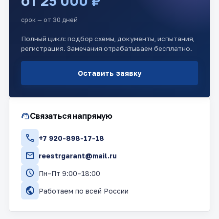
от 25 000 ₽
срок — от 30 дней
Полный цикл: подбор схемы, документы, испытания,
регистрация. Замечания отрабатываем бесплатно.
Оставить заявку
support_agent
Связаться напрямую
call
+7 920-898-17-18
mail
reestrgarant@mail.ru
schedule
Пн–Пт 9:00–18:00
public
Работаем по всей России