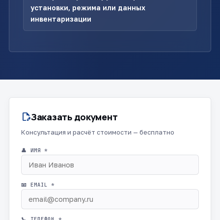
установки, режима или данных
инвентаризации
Заказать документ
edit_document
Консультация и расчёт стоимости — бесплатно
👤 ИМЯ *
📧 EMAIL *
📞 ТЕЛЕФОН *