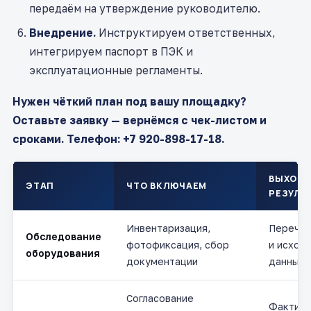
передаём на утверждение руководителю.
Внедрение.
Инструктируем ответственных,
интегрируем паспорт в ПЭК и
эксплуатационные регламенты.
Нужен чёткий план под вашу площадку?
Оставьте заявку — вернёмся с чек-листом и
сроками. Телефон: +7 920-898-17-18.
ВЫХОД
ЭТАП
ЧТО ВКЛЮЧАЕМ
РЕЗУЛЬ
Инвентаризация,
Перечен
Обследование
фотофиксация, сбор
и исход
оборудования
документации
данные
Согласование
Фактиче