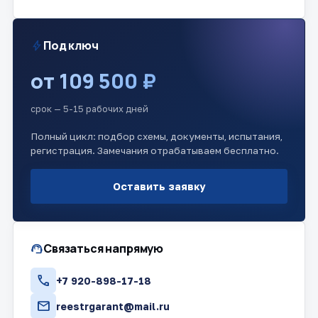
bolt
Под ключ
от 109 500 ₽
срок — 5-15 рабочих дней
Полный цикл: подбор схемы, документы, испытания,
регистрация. Замечания отрабатываем бесплатно.
Оставить заявку
support_agent
Связаться напрямую
call
+7 920-898-17-18
mail
reestrgarant@mail.ru