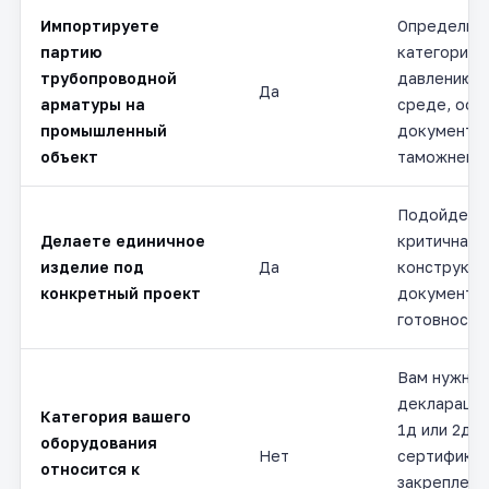
Импортируете
Определим
партию
категорию 
трубопроводной
давлению, 
Да
арматуры на
среде, оф
промышленный
документы 
объект
таможней.
Подойдет с
Делаете единичное
критична п
изделие под
Да
конструкто
конкретный проект
документац
готовность
Вам нужна
декларация
Категория вашего
1д или 2д, а
оборудования
Нет
сертификат
относится к
закреплена