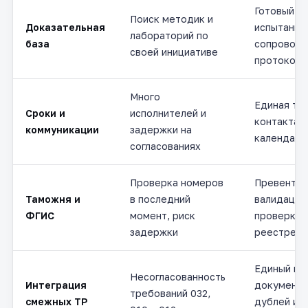
Готовый п
Поиск методик и
Доказательная
испытаний
лабораторий по
база
сопровожд
своей инициативе
протоколо
Много
Единая то
Сроки и
исполнителей и
контакта и
коммуникации
задержки на
календарь
согласованиях
Проверка номеров
Превентив
Таможня и
в последний
валидация
ФГИС
момент, риск
проверка з
задержки
реестре
Единый ко
Несогласованность
Интеграция
документо
требований 032,
смежных ТР
дублей и