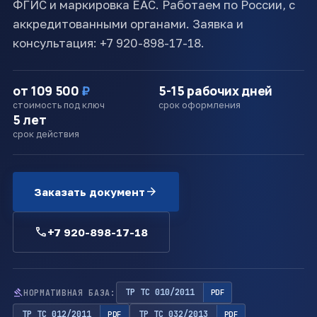
ФГИС и маркировка ЕАС. Работаем по России, с
аккредитованными органами. Заявка и
консультация: +7 920-898-17-18.
от 109 500
₽
5-15 рабочих дней
стоимость под ключ
срок оформления
5 лет
срок действия
arrow_forward
Заказать документ
call
+7 920-898-17-18
gavel
ТР ТС 010/2011
НОРМАТИВНАЯ БАЗА:
PDF
ТР ТС 012/2011
ТР ТС 032/2013
PDF
PDF