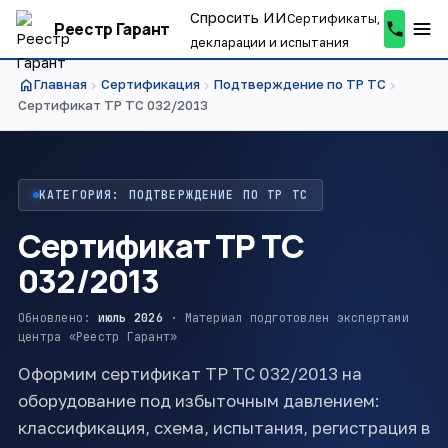
Спросить ИИ
Сертификаты,
Реестр Гарант
декларации и испытания
home
Главная
Сертификация
Подтверждение по ТР ТС
chevron_right
chevron_right
chevron_right
Сертификат ТР ТС 032/2013
КАТЕГОРИЯ: ПОДТВЕРЖДЕНИЕ ПО ТР ТС
Сертификат ТР ТС
032/2013
Обновлено:
июль 2026
· Материал подготовлен экспертами
центра «Реестр Гарант»
Оформим сертификат ТР ТС 032/2013 на
оборудование под избыточным давлением:
классификация, схема, испытания, регистрация в