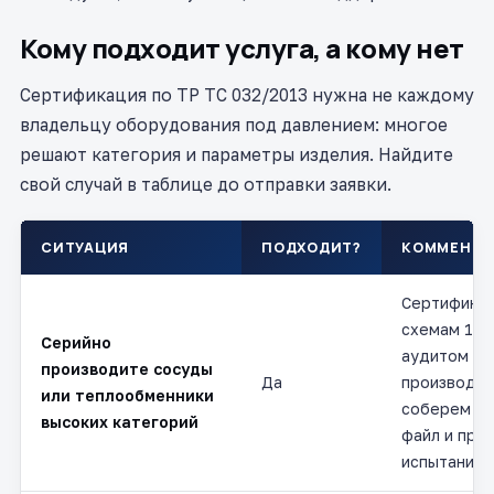
Кому подходит услуга, а кому нет
Сертификация по ТР ТС 032/2013 нужна не каждому
владельцу оборудования под давлением: многое
решают категория и параметры изделия. Найдите
свой случай в таблице до отправки заявки.
СИТУАЦИЯ
ПОДХОДИТ?
КОММЕНТА
Сертификац
схемам 1с и
Серийно
аудитом
производите сосуды
Да
производст
или теплообменники
соберем те
высоких категорий
файл и про
испытаний.