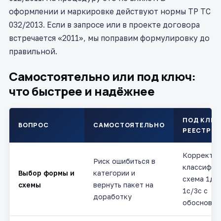
оформлении и маркировке действуют нормы ТР ТС
032/2013. Если в запросе или в проекте договора
встречается «2011», мы поправим формулировку до
правильной.
Самостоятельно или под ключ:
что быстрее и надёжнее
ПОД КЛЮЧ
ВОПРОС
САМОСТОЯТЕЛЬНО
РЕЕСТР Г
Корректна
Риск ошибиться в
классифик
Выбор формы и
категории и
схема 1д/
схемы
вернуть пакет на
1с/3с с
доработку
обоснован