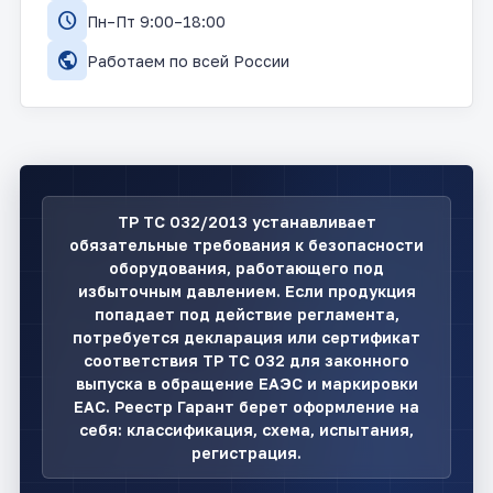
schedule
Пн–Пт 9:00–18:00
public
Работаем по всей России
ТР ТС 032/2013 устанавливает
обязательные требования к безопасности
оборудования, работающего под
избыточным давлением. Если продукция
попадает под действие регламента,
потребуется декларация или сертификат
соответствия ТР ТС 032 для законного
выпуска в обращение ЕАЭС и маркировки
ЕАС. Реестр Гарант берет оформление на
себя: классификация, схема, испытания,
регистрация.