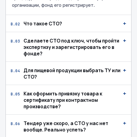
организации, фонд его регистрирует.
+
Что такое СТО?
В.02
+
Сделаете СТО под ключ, чтобы пройти
В.03
экспертизу и зарегистрировать его в
фонде?
+
Для пищевой продукции выбрать ТУ или
В.04
СТО?
+
Как оформить привязку товара к
В.05
сертификату при контрактном
производстве?
+
Тендер уже скоро, а СТО у нас нет
В.06
вообще. Реально успеть?