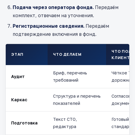
Подача через оператора фонда.
Передаём
комплект, отвечаем на уточнения.
Регистрационные сведения.
Передаём
подтверждение включения в фонд.
ЧТО ПОЛУ
ЭТАП
ЧТО ДЕЛАЕМ
КЛИЕНТ
Бриф, перечень
Чёткое ТЗ
Аудит
требований
дорожная 
Структура и перечень
Согласова
Каркас
показателей
документа
Текст СТО,
Готовый п
Подготовка
редактура
стандарта