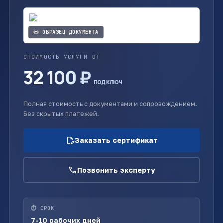
📜 ОБРАЗЕЦ ДОКУМЕНТА
СТОИМОСТЬ УСЛУГИ ОТ
32 100 ₽
под ключ
Полная стоимость с документами и сопровождением.
Без скрытых платежей.
edit_document
Заказать сертификат
call
Позвонить эксперту
⏱ СРОК
7-10 рабочих дней