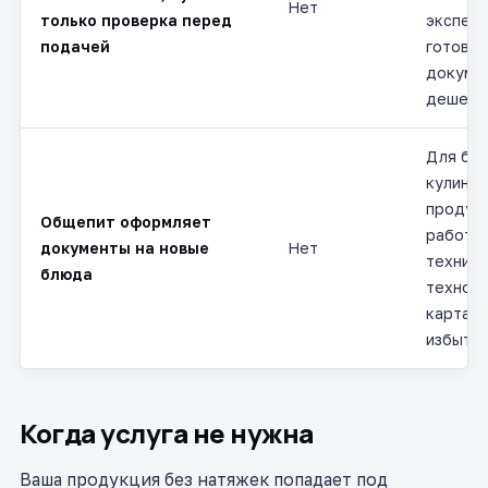
Нет
только проверка перед
эксперт
подачей
готовог
докумен
дешевл
Для бл
кулина
продук
Общепит оформляет
работа
документы на новые
Нет
технико
блюда
техноло
карта, 
избыточ
Когда услуга не нужна
Ваша продукция без натяжек попадает под