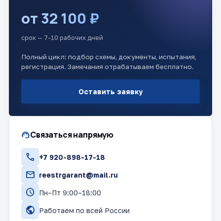
от 32 100 ₽
срок — 7-10 рабочих дней
Полный цикл: подбор схемы, документы, испытания,
регистрация. Замечания отрабатываем бесплатно.
Оставить заявку
support_agent
Связаться напрямую
call
+7 920-898-17-18
mail
reestrgarant@mail.ru
schedule
Пн–Пт 9:00–18:00
public
Работаем по всей России