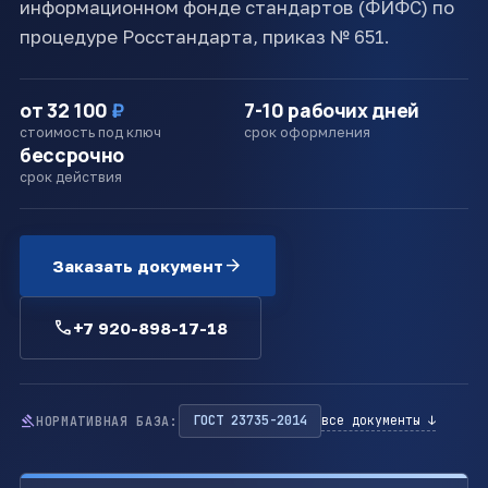
информационном фонде стандартов (ФИФС) по
процедуре Росстандарта, приказ № 651.
от 32 100
₽
7-10 рабочих дней
стоимость под ключ
срок оформления
бессрочно
срок действия
arrow_forward
Заказать документ
call
+7 920-898-17-18
gavel
ГОСТ 23735-2014
все документы ↓
НОРМАТИВНАЯ БАЗА: