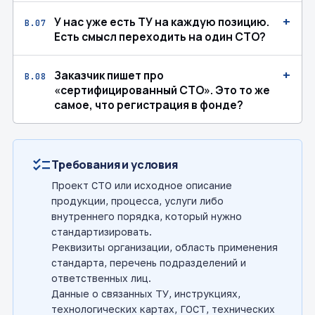
+
У нас уже есть ТУ на каждую позицию.
В.07
Есть смысл переходить на один СТО?
+
Заказчик пишет про
В.08
«сертифицированный СТО». Это то же
самое, что регистрация в фонде?
checklist
Требования и условия
Проект СТО или исходное описание
продукции, процесса, услуги либо
внутреннего порядка, который нужно
стандартизировать.
Реквизиты организации, область применения
стандарта, перечень подразделений и
ответственных лиц.
Данные о связанных ТУ, инструкциях,
технологических картах, ГОСТ, технических