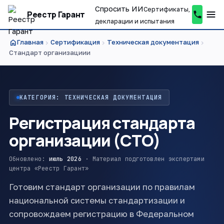
Спросить ИИ
Сертификаты,
Реестр Гарант
декларации и испытания
home
Главная
Сертификация
Техническая документация
chevron_right
chevron_right
chevron_right
Стандарт организациии
КАТЕГОРИЯ: ТЕХНИЧЕСКАЯ ДОКУМЕНТАЦИЯ
Регистрация стандарта
организации (СТО)
Обновлено:
июль 2026
· Материал подготовлен экспертами
центра «Реестр Гарант»
Готовим стандарт организации по правилам
национальной системы стандартизации и
сопровождаем регистрацию в Федеральном