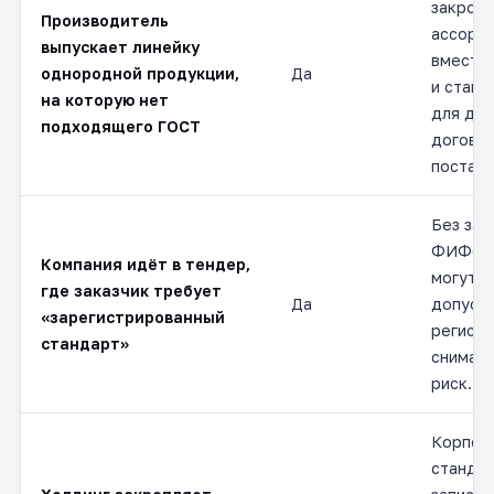
закроет
Производитель
ассорт
выпускает линейку
вместо 
однородной продукции,
Да
и стане
на которую нет
для дек
подходящего ГОСТ
догово
поставк
Без зап
ФИФС з
Компания идёт в тендер,
могут н
где заказчик требует
Да
допусти
«зарегистрированный
регист
стандарт»
снимает
риск.
Корпор
стандар