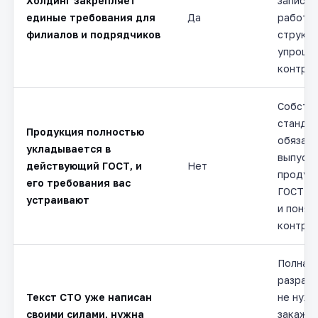
Холдинг закрепляет
записью
единые требования для
Да
работае
филиалов и подрядчиков
структу
упроща
контрол
Собств
стандар
Продукция полностью
обязате
укладывается в
выпуск
действующий ГОСТ, и
Нет
продук
его требования вас
ГОСТ, э
устраивают
и понят
контраг
Полная
разрабо
Текст СТО уже написан
не нужн
своими силами, нужна
закажи