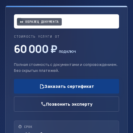
📜 ОБРАЗЕЦ ДОКУМЕНТА
СТОИМОСТЬ УСЛУГИ ОТ
60 000 ₽
под ключ
Полная стоимость с документами и сопровождением.
Без скрытых платежей.
edit_document
Заказать сертификат
call
Позвонить эксперту
⏱ СРОК