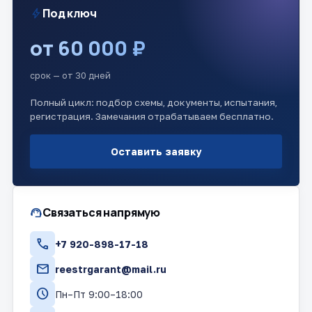
bolt
Под ключ
от 60 000 ₽
срок — от 30 дней
Полный цикл: подбор схемы, документы, испытания,
регистрация. Замечания отрабатываем бесплатно.
Оставить заявку
support_agent
Связаться напрямую
call
+7 920-898-17-18
mail
reestrgarant@mail.ru
schedule
Пн–Пт 9:00–18:00