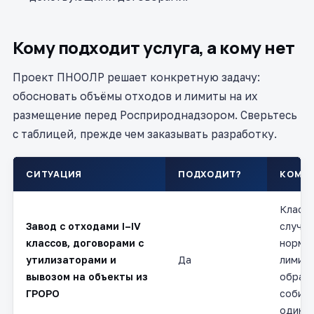
Кому подходит услуга, а кому нет
Проект ПНООЛР решает конкретную задачу:
обосновать объёмы отходов и лимиты на их
размещение перед Росприроднадзором. Сверьтесь
с таблицей, прежде чем заказывать разработку.
СИТУАЦИЯ
ПОДХОДИТ?
КОММ
Класс
Завод с отходами I–IV
случай
классов, договорами с
норма
утилизаторами и
Да
лимиты
вывозом на объекты из
обращ
ГРОРО
собира
один д