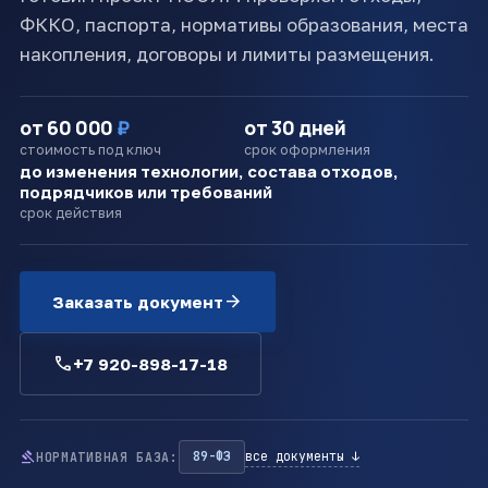
ФККО, паспорта, нормативы образования, места
накопления, договоры и лимиты размещения.
от 60 000
₽
от 30 дней
стоимость под ключ
срок оформления
до изменения технологии, состава отходов,
подрядчиков или требований
срок действия
arrow_forward
Заказать документ
call
+7 920-898-17-18
gavel
89-ФЗ
все документы ↓
НОРМАТИВНАЯ БАЗА: