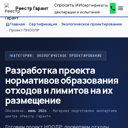
Спросить ИИ
Сертификаты,
Реестр Гарант
декларации и испытания
home
Главная
Сертификация
Экологическое проектирование
chevron_right
chevron_right
Проект ПНООЛР
chevron_right
КАТЕГОРИЯ: ЭКОЛОГИЧЕСКОЕ ПРОЕКТИРОВАНИЕ
Разработка проекта
нормативов образования
отходов и лимитов на их
размещение
Обновлено:
июль 2026
· Материал подготовлен экспертами
центра «Реестр Гарант»
Готовим проект НООЛР: проверяем отходы,