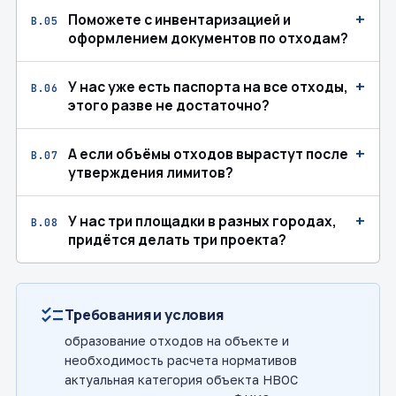
+
Поможете с инвентаризацией и
В.05
оформлением документов по отходам?
+
У нас уже есть паспорта на все отходы,
В.06
этого разве не достаточно?
+
А если объёмы отходов вырастут после
В.07
утверждения лимитов?
+
У нас три площадки в разных городах,
В.08
придётся делать три проекта?
checklist
Требования и условия
образование отходов на объекте и
необходимость расчета нормативов
актуальная категория объекта НВОС