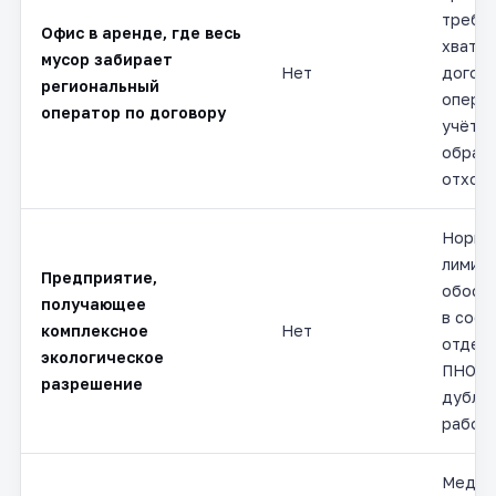
требуе
Офис в аренде, где весь
хватае
мусор забирает
Нет
догово
региональный
опера
оператор по договору
учёта
образ
отходо
Норма
лимит
Предприятие,
обосн
получающее
в сост
комплексное
Нет
отдел
экологическое
ПНОО
разрешение
дубли
работу
Медиц