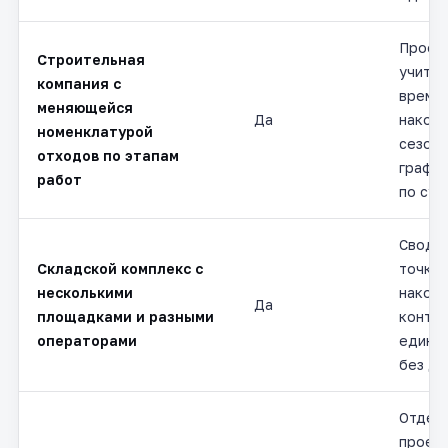
Проек
Строительная
учиты
компания с
време
меняющейся
Да
накопи
номенклатурой
сезонн
отходов по этапам
график
работ
по суб
Сводим
Складской комплекс с
точки
несколькими
накопл
Да
площадками и разными
контра
операторами
едину
без ды
Отдел
проект