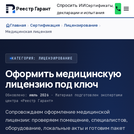
Спросить ИИ
Сертификаты,
Реестр Гарант
декларации и испытания
home
Главная
Сертификация
Лицензирование
chevron_right
chevron_right
chevron_right
Медицинская лицензия
КАТЕГОРИЯ: ЛИЦЕНЗИРОВАНИЕ
Оформить медицинскую
лицензию под ключ
Обновлено:
июль 2026
· Материал подготовлен экспертами
центра «Реестр Гарант»
Сопровождаем оформление медицинской
лицензии: проверяем помещение, специалистов,
оборудование, локальные акты и готовим пакет