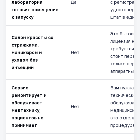
лаборатория
Да
с регистрац
готовит помещение
удостоверен
к запуску
штат в едины
Это бытовые 
Салон красоты со
лицензия не
стрижками,
требуется. 
маникюром и
Нет
стоит переп
уходом без
только пере
инъекций
аппаратных 
Сервис
Вам нужна ли
ремонтирует и
техническое
обслуживает
обслуживани
Нет
медтехнику,
медицинской
пациентов не
это отдельн
принимает
процедура