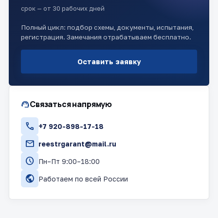
срок — от 30 рабочих дней
Полный цикл: подбор схемы, документы, испытания,
регистрация. Замечания отрабатываем бесплатно.
Оставить заявку
support_agent
Связаться напрямую
call
+7 920-898-17-18
mail
reestrgarant@mail.ru
schedule
Пн–Пт 9:00–18:00
public
Работаем по всей России