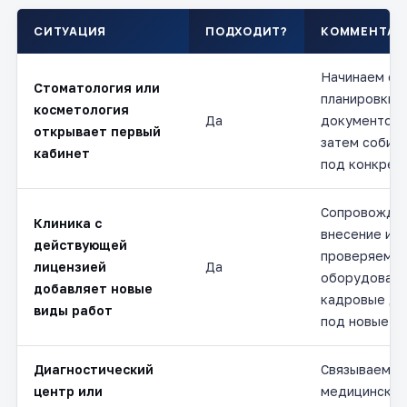
СИТУАЦИЯ
ПОДХОДИТ?
КОММЕНТАР
Начинаем с 
Стоматология или
планировки и
косметология
Да
документов 
открывает первый
затем собир
кабинет
под конкрет
Сопровожда
Клиника с
внесение изм
действующей
проверяем к
лицензией
Да
оборудовани
добавляет новые
кадровые до
виды работ
под новые ус
Диагностический
Связываем п
центр или
медицинские