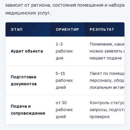
зависит от региона, состояния помещения и набора
медицинских услуг.
ЭТАП
ОРИЕНТИР
РЕЗУЛЬТАТ
1–3
Понимание, какие у
Аудит объекта
рабочих
можно заявлять и ч
дня
мешает подаче
5–15
Пакет по помещен
Подготовка
рабочих
персоналу, оборуд
документов
дней
локальным актам
от 30
Контроль статуса, 
Подача и
рабочих
запросы, подготовк
сопровождение
дней
проверке