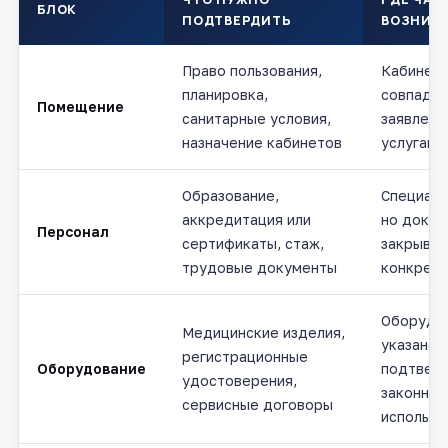
БЛОК
ПОДТВЕРДИТЬ
ВОЗНИКА
Право пользования,
Кабинеты
планировка,
совпадаю
Помещение
санитарные условия,
заявленн
назначение кабинетов
услугами
Образование,
Специали
аккредитация или
но докум
Персонал
сертификаты, стаж,
закрыва
трудовые документы
конкретн
Оборудо
Медицинские изделия,
указано 
регистрационные
Оборудование
подтвер
удостоверения,
законног
сервисные договоры
использо