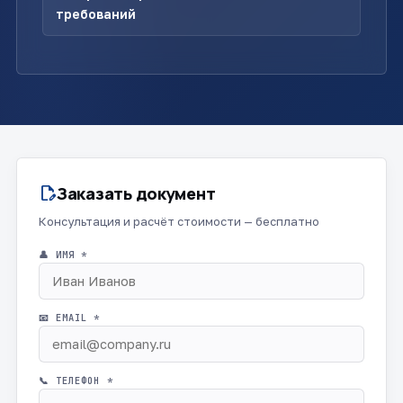
требований
Заказать документ
edit_document
Консультация и расчёт стоимости — бесплатно
👤 ИМЯ *
📧 EMAIL *
📞 ТЕЛЕФОН *