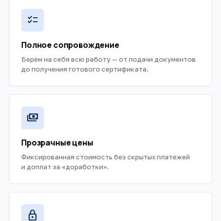
checklist
Полное сопровождение
Берём на себя всю работу — от подачи документов
до получения готового сертификата.
payments
Прозрачные цены
Фиксированная стоимость без скрытых платежей
и доплат за «доработки».
lock