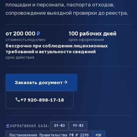
площадки и персонала, паспорта отходов,
сопровождение выездной проверки до реестра.
от 200 000
₽
100 рабочих дней
стоимость под ключ
срок оформления
бессрочно при соблюдении лицензионных
требований и актуальности сведений
срок действия
arrow_forward
Заказать документ
call
+7 920-898-17-18
gavel
89-ФЗ
99-ФЗ
НОРМАТИВНАЯ БАЗА:
Постановление Правительства РФ № 2290
PDF