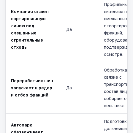
Профильный с
Компания ставит
лицензия под
сортировочную
смешанных по
линию под
отсортирова
Да
смешанные
фракций,
строительные
оборудовани
отходы
подтверждае
осмотре.
Обработка, ч
связке с
Переработчик шин
транспортир
запускает шредер
Да
состав лицен
и отбор фракций
собирается с
весь цикл.
Подготовка о
Автопарк
дальнейшим 
обезвоживает