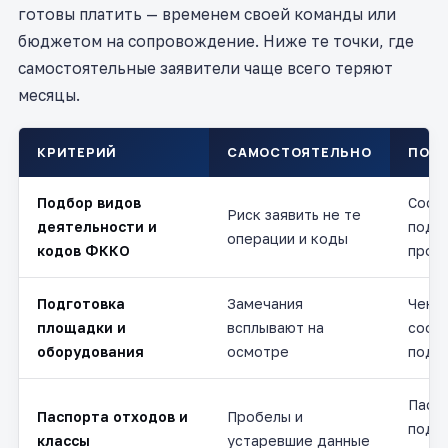
готовы платить — временем своей команды или
бюджетом на сопровождение. Ниже те точки, где
самостоятельные заявители чаще всего теряют
месяцы.
КРИТЕРИЙ
САМОСТОЯТЕЛЬНО
ПОД 
Подбор видов
Сост
Риск заявить не те
деятельности и
под 
операции и коды
кодов ФККО
проц
Подготовка
Замечания
Чек-л
площадки и
всплывают на
соот
оборудования
осмотре
пода
Паспо
Паспорта отходов и
Пробелы и
подт
классы
устаревшие данные