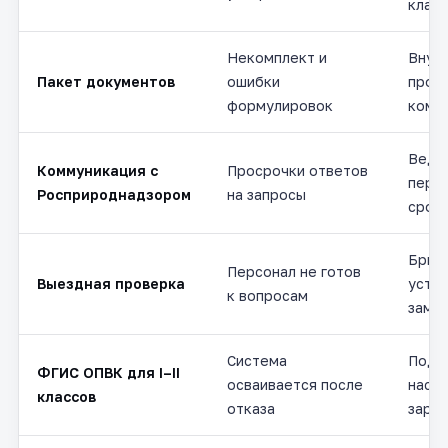
клас
Некомплект и
Внут
Пакет документов
ошибки
пров
формулировок
комп
Ведё
Коммуникация с
Просрочки ответов
переп
Росприроднадзором
на запросы
срок
Бриф
Персонал не готов
Выездная проверка
устр
к вопросам
заме
Система
Подк
ФГИС ОПВК для I–II
осваивается после
наст
классов
отказа
зара