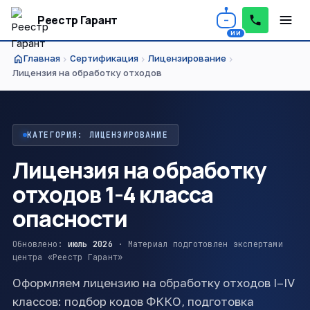
Реестр Гарант
home
Главная
Сертификация
Лицензирование
chevron_right
chevron_right
chevron_right
Лицензия на обработку отходов
КАТЕГОРИЯ: ЛИЦЕНЗИРОВАНИЕ
Лицензия на обработку
отходов 1-4 класса
опасности
Обновлено:
июль 2026
· Материал подготовлен экспертами
центра «Реестр Гарант»
Оформляем лицензию на обработку отходов I–IV
классов: подбор кодов ФККО, подготовка