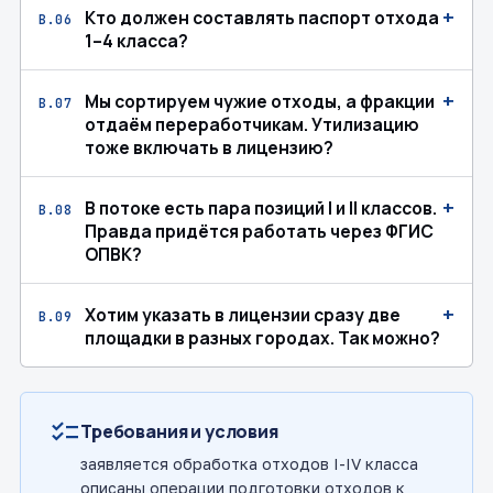
+
Кто должен составлять паспорт отхода
В.06
1–4 класса?
+
Мы сортируем чужие отходы, а фракции
В.07
отдаём переработчикам. Утилизацию
тоже включать в лицензию?
+
В потоке есть пара позиций I и II классов.
В.08
Правда придётся работать через ФГИС
ОПВК?
+
Хотим указать в лицензии сразу две
В.09
площадки в разных городах. Так можно?
checklist
Требования и условия
заявляется обработка отходов I-IV класса
описаны операции подготовки отходов к