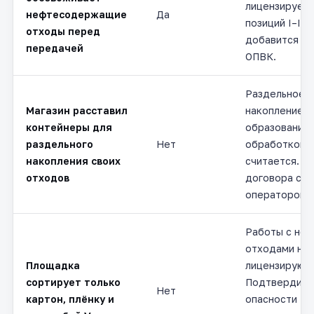
лицензируетс
нефтесодержащие
Да
позиций I–II 
отходы перед
добавится уч
передачей
ОПВК.
Раздельное
Магазин расставил
накопление у
контейнеры для
образования
раздельного
Нет
обработкой 
накопления своих
считается. Д
отходов
договора с
оператором и
Работы с не
отходами не
Площадка
лицензируютс
сортирует только
Подтвердите
Нет
картон, плёнку и
опасности