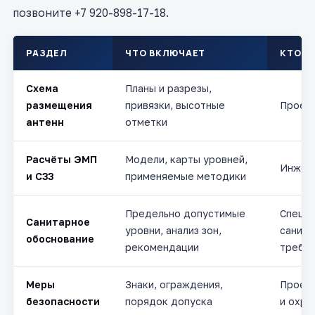
позвоните +7 920-898-17-18.
РАЗДЕЛ
ЧТО ВКЛЮЧАЕТ
КТО Г
Схема
Планы и разрезы,
размещения
привязки, высотные
Проек
антенн
отметки
Расчёты ЭМП
Модели, карты уровней,
Инжен
и СЗЗ
применяемые методики
Предельно допустимые
Специа
Санитарное
уровни, анализ зон,
санит
обоснование
рекомендации
требо
Меры
Знаки, ограждения,
Проек
безопасности
порядок допуска
и охра