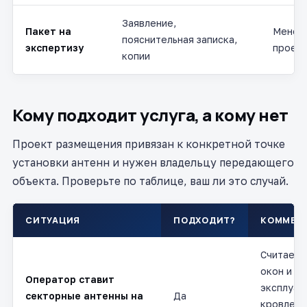
Заявление,
Пакет на
Менед
пояснительная записка,
экспертизу
проек
копии
Кому подходит услуга, а кому нет
Проект размещения привязан к конкретной точке
установки антенн и нужен владельцу передающего
объекта. Проверьте по таблице, ваш ли это случай.
СИТУАЦИЯ
ПОДХОДИТ?
КОММЕН
Считаем 
окон и на
Оператор ставит
эксплуат
секторные антенны на
Да
кровле, 