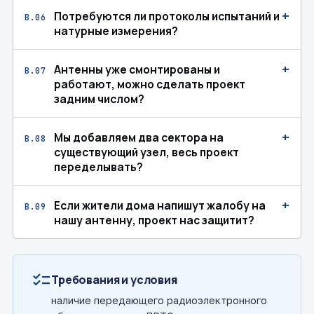
+
Потребуются ли протоколы испытаний и
В.06
натурные измерения?
+
Антенны уже смонтированы и
В.07
работают, можно сделать проект
задним числом?
+
Мы добавляем два сектора на
В.08
существующий узел, весь проект
переделывать?
+
Если жители дома напишут жалобу на
В.09
нашу антенну, проект нас защитит?
checklist
Требования и условия
наличие передающего радиоэлектронного