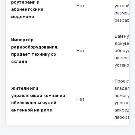
роутерами и
Нет
устройст
абонентскими
размещен
модемами
разрабат
Вам нуж
Импортёр
документ
радиооборудования,
Нет
оборудов
продаёт технику со
на место
склада
установк
Проект з
Жители или
владелец
управляющая компания
помогут 
Нет
обеспокоены чужой
уровней
антенной на доме
аккредит
лаборато