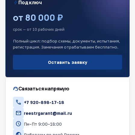
bolt
Под ключ
от 80 000 ₽
срок — от 10 рабочих дней
Полный цикл: подбор схемы, документы, испытания,
регистрация. Замечания отрабатываем бесплатно.
Оставить заявку
support_agent
Связаться напрямую
call
+7 920-898-17-18
mail
reestrgarant@mail.ru
schedule
Пн–Пт 9:00–18:00
public
Работаем по всей России