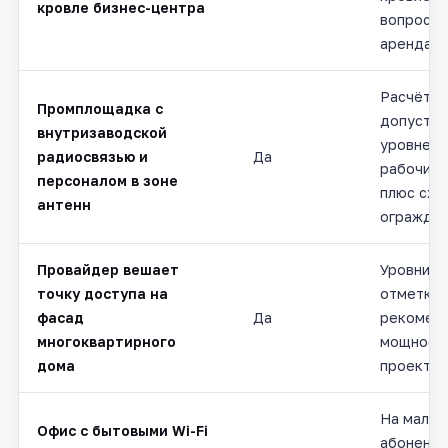
кровле бизнес-центра
вопросы
арендато
Расчёт п
Промплощадка с
допусти
внутризаводской
уровней 
радиосвязью и
Да
рабочих 
персоналом в зоне
плюс схе
антенн
огражден
Провайдер вешает
Уровни н
точку доступа на
отметках
фасад
Да
рекоменд
многоквартирного
мощности
дома
проект.
На мало
Офис с бытовыми Wi-Fi
абонентс