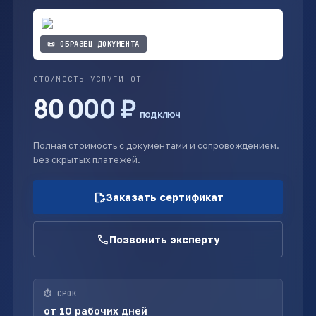
📜 ОБРАЗЕЦ ДОКУМЕНТА
СТОИМОСТЬ УСЛУГИ ОТ
80 000 ₽
под ключ
Полная стоимость с документами и сопровождением.
Без скрытых платежей.
edit_document
Заказать сертификат
call
Позвонить эксперту
⏱ СРОК
от 10 рабочих дней