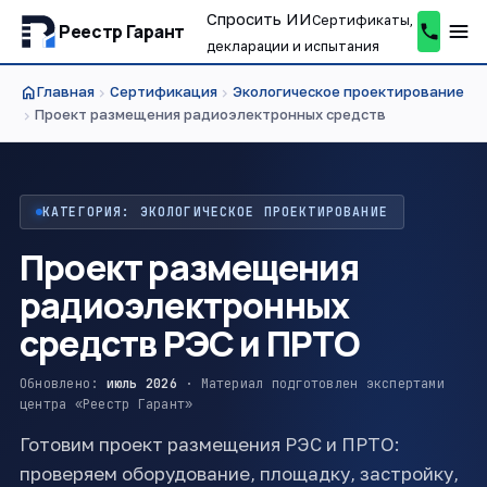
Спросить ИИ
Сертификаты,
Реестр Гарант
декларации и испытания
home
Главная
Сертификация
Экологическое проектирование
chevron_right
chevron_right
Проект размещения радиоэлектронных средств
chevron_right
КАТЕГОРИЯ: ЭКОЛОГИЧЕСКОЕ ПРОЕКТИРОВАНИЕ
Проект размещения
радиоэлектронных
средств РЭС и ПРТО
Обновлено:
июль 2026
· Материал подготовлен экспертами
центра «Реестр Гарант»
Готовим проект размещения РЭС и ПРТО:
проверяем оборудование, площадку, застройку,