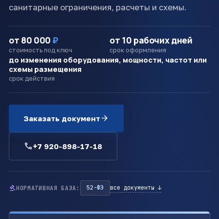
санитарные ограничения, расчеты и схемы.
от 80 000
₽
от 10 рабочих дней
стоимость под ключ
срок оформления
до изменения оборудования, мощности, частот или
схемы размещения
срок действия
arrow_forward
Заказать документ
call
+7 920-898-17-18
gavel
52-ФЗ
все документы ↓
НОРМАТИВНАЯ БАЗА: