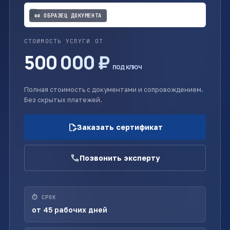
📜 ОБРАЗЕЦ ДОКУМЕНТА
СТОИМОСТЬ УСЛУГИ ОТ
500 000 ₽
под ключ
Полная стоимость с документами и сопровождением.
Без скрытых платежей.
edit_document
Заказать сертификат
call
Позвонить эксперту
⏱ СРОК
от 45 рабочих дней