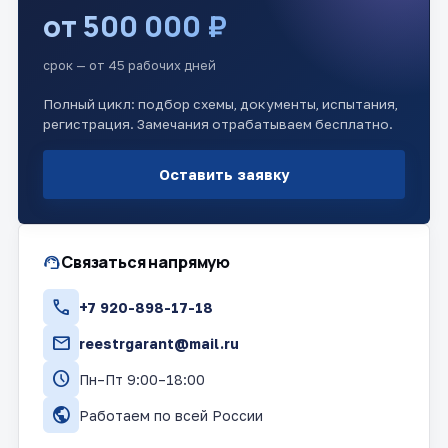
от 500 000 ₽
срок — от 45 рабочих дней
Полный цикл: подбор схемы, документы, испытания,
регистрация. Замечания отрабатываем бесплатно.
Оставить заявку
support_agent
Связаться напрямую
call
+7 920-898-17-18
mail
reestrgarant@mail.ru
schedule
Пн–Пт 9:00–18:00
public
Работаем по всей России