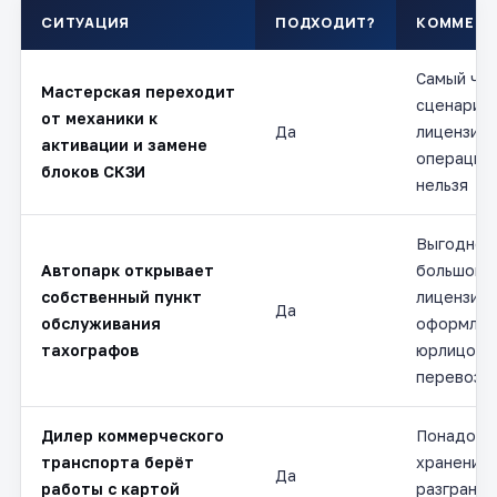
СИТУАЦИЯ
ПОДХОДИТ?
КОММЕНТ
Самый ча
Мастерская переходит
сценарий:
от механики к
Да
лицензии 
активации и замене
операции 
блоков СКЗИ
нельзя
Выгодно 
Автопарк открывает
большом п
собственный пункт
лицензия
Да
обслуживания
оформляе
тахографов
юрлицо
перевозч
Дилер коммерческого
Понадоби
транспорта берёт
хранения 
Да
работы с картой
разгранич