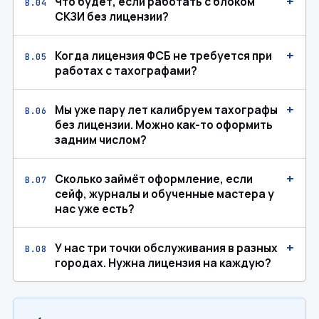
+
Что будет, если работать с блоком
В.04
СКЗИ без лицензии?
+
Когда лицензия ФСБ не требуется при
В.05
работах с тахографами?
+
Мы уже пару лет калибруем тахографы
В.06
без лицензии. Можно как-то оформить
задним числом?
+
Сколько займёт оформление, если
В.07
сейф, журналы и обученные мастера у
нас уже есть?
+
У нас три точки обслуживания в разных
В.08
городах. Нужна лицензия на каждую?