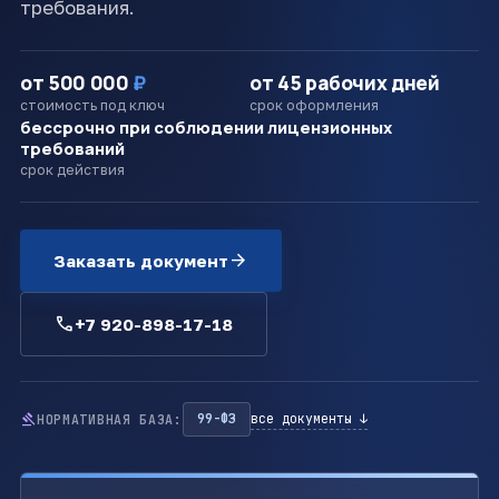
требования.
от 500 000
₽
от 45 рабочих дней
стоимость под ключ
срок оформления
бессрочно при соблюдении лицензионных
требований
срок действия
arrow_forward
Заказать документ
call
+7 920-898-17-18
gavel
99-ФЗ
все документы ↓
НОРМАТИВНАЯ БАЗА: