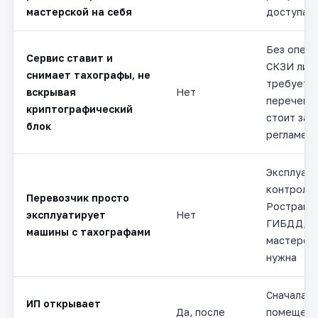
мастерской на себя
доступа 
Без опера
Сервис ставит и
СКЗИ лице
снимает тахографы, не
требуется
вскрывая
Нет
перечень
криптографический
стоит зак
блок
регламен
Эксплуат
контроли
Перевозчик просто
Ространс
эксплуатирует
Нет
ГИБДД, л
машины с тахографами
мастерско
нужна
Сначала
ИП открывает
Да, после
помещени