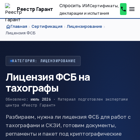
Спросить ИИ
Сертификаты,
Реестр Гарант
декларации и испытания
home
Главная
Сертификация
Лицензирование
chevron_right
chevron_right
chevron_right
Лицензия ФСБ
КАТЕГОРИЯ: ЛИЦЕНЗИРОВАНИЕ
Лицензия ФСБ на
тахографы
Обновлено:
июль 2026
· Материал подготовлен экспертами
центра «Реестр Гарант»
Разбираем, нужна ли лицензия ФСБ для работ с
тахографами и СКЗИ, готовим документы,
регламенты и пакет под криптографические