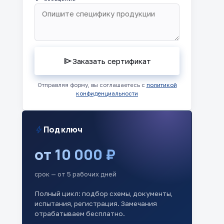
send
Заказать сертификат
Отправляя форму, вы соглашаетесь с
политикой
конфиденциальности
bolt
Под ключ
от 10 000 ₽
срок — от 5 рабочих дней
Полный цикл: подбор схемы, документы,
испытания, регистрация. Замечания
отрабатываем бесплатно.