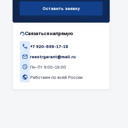
Оставить заявку
support_agent
Связаться напрямую
call
+7 920-898-17-18
mail
reestrgarant@mail.ru
schedule
Пн–Пт 9:00–18:00
public
Работаем по всей России