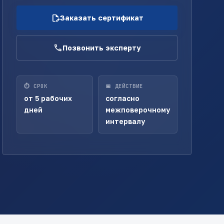
edit_document
Заказать сертификат
call
Позвонить эксперту
⏱ СРОК
📅 ДЕЙСТВИЕ
от 5 рабочих
согласно
дней
межповерочному
интервалу