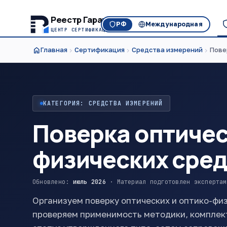
Реестр Гарант
РФ
Международная
ЦЕНТР СЕРТИФИКАЦИИ
home
Главная
Сертификация
Средства измерений
Пове
chevron_right
chevron_right
chevron_right
КАТЕГОРИЯ: СРЕДСТВА ИЗМЕРЕНИЙ
Поверка оптичес
физических сред
Обновлено:
июль 2026
· Материал подготовлен экспертам
Организуем поверку оптических и оптико-фи
проверяем применимость методики, комплек