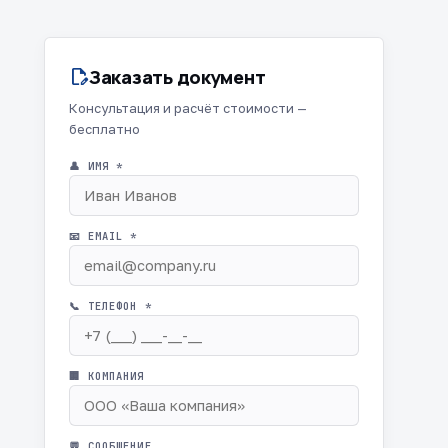
Заказать документ
edit_document
Консультация и расчёт стоимости —
бесплатно
👤 ИМЯ *
📧 EMAIL *
📞 ТЕЛЕФОН *
🏢 КОМПАНИЯ
💬 СООБЩЕНИЕ