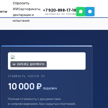
Спросить
ИИ
+7 920-898-17-18
Сертификаты,
акты
БЕСПЛАТНО ПО РОССИИ
декларации и
испытания
📜 ОБРАЗЕЦ ДОКУМЕНТА
СТОИМОСТЬ УСЛУГИ ОТ
10 000 ₽
под ключ
Полная стоимость с документами
и сопровождением. Без скрытых платежей.