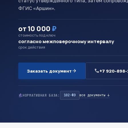
статус утвержденного типа, затем сопровож
ФГИС «Аршин».
от 10 000
₽
стоимость под ключ
согласно межповерочному интервалу
срок действия
arrow_forward
call
Заказать документ
+7 920-898-
gavel
102-ФЗ
все документы ↓
НОРМАТИВНАЯ БАЗА: