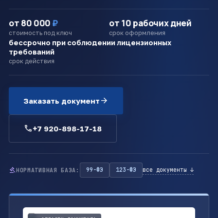
от 80 000
₽
от 10 рабочих дней
стоимость под ключ
срок оформления
бессрочно при соблюдении лицензионных
требований
срок действия
arrow_forward
Заказать документ
call
+7 920-898-17-18
gavel
99-ФЗ
123-ФЗ
все документы ↓
НОРМАТИВНАЯ БАЗА: