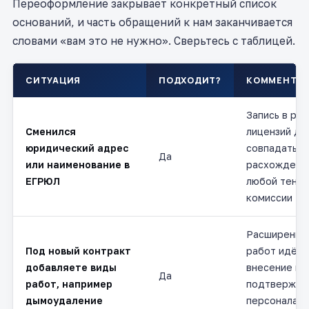
Переоформление закрывает конкретный список
оснований, и часть обращений к нам заканчивается
словами «вам это не нужно». Сверьтесь с таблицей.
СИТУАЦИЯ
ПОДХОДИТ?
КОММЕНТА
Запись в ре
Сменился
лицензий до
юридический адрес
совпадать с
Да
или наименование в
расхождени
ЕГРЮЛ
любой тенд
комиссии
Расширение
Под новый контракт
работ идёт 
добавляете виды
внесение из
Да
работ, например
подтвержде
дымоудаление
персонала и