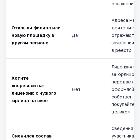
оснащения
Адреса мес
Открыли филиал или
деятельнос
новую площадку в
Да
отражаются
другом регионе
заявлении и
в реестр
Лицензия за
за юрлицом 
Хотите
передаётся:
«перевесить»
Нет
оформляйте
лицензию с чужого
собственную
юрлица на своё
покупайте к
целиком
Сведения об
Сменился состав
участниках 