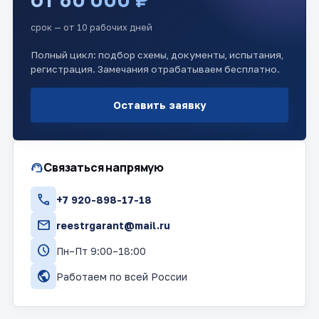
срок — от 10 рабочих дней
Полный цикл: подбор схемы, документы, испытания,
регистрация. Замечания отрабатываем бесплатно.
Оставить заявку
support_agent
Связаться напрямую
call
+7 920-898-17-18
mail
reestrgarant@mail.ru
schedule
Пн–Пт 9:00–18:00
public
Работаем по всей России