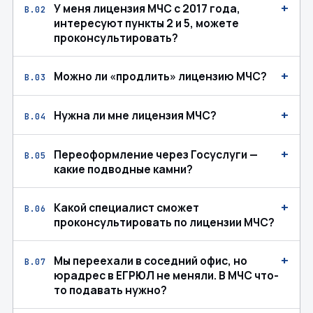
+
У меня лицензия МЧС с 2017 года,
В.02
интересуют пункты 2 и 5, можете
проконсультировать?
+
Можно ли «продлить» лицензию МЧС?
В.03
+
Нужна ли мне лицензия МЧС?
В.04
+
Переоформление через Госуслуги —
В.05
какие подводные камни?
+
Какой специалист сможет
В.06
проконсультировать по лицензии МЧС?
+
Мы переехали в соседний офис, но
В.07
юрадрес в ЕГРЮЛ не меняли. В МЧС что-
то подавать нужно?