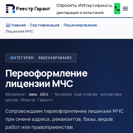
Спросить ИИ
Сертификаты,
Реестр Гарант
декларации и испытания
home
Главная
Сертификация
Лицензирование
chevron_right
chevron_right
chevron_right
Лицензия МЧС
КАТЕГОРИЯ: ЛИЦЕНЗИРОВАНИЕ
Переоформление
лицензии МЧС
Обновлено:
июль 2026
· Материал подготовлен экспертами
центра «Реестр Гарант»
Сопровождаем переоформление лицензии МЧС
при смене адреса, реквизитов, базы, видов
работ или правопреемстве.