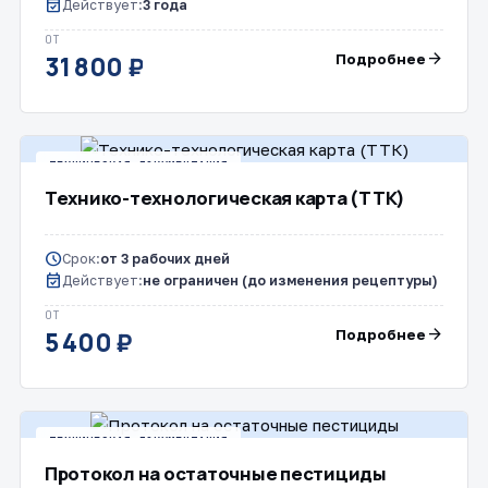
event_available
Действует:
3 года
ОТ
arrow_forward
Подробнее
31 800 ₽
ТЕХНИЧЕСКАЯ ДОКУМЕНТАЦИЯ
Технико-технологическая карта (ТТК)
schedule
Срок:
от 3 рабочих дней
event_available
Действует:
не ограничен (до изменения рецептуры)
ОТ
arrow_forward
Подробнее
5 400 ₽
ТЕХНИЧЕСКАЯ ДОКУМЕНТАЦИЯ
Протокол на остаточные пестициды