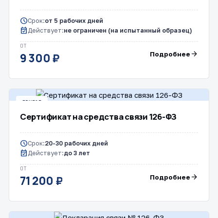
schedule
Срок:
от 5 рабочих дней
event_available
Действует:
не ограничен (на испытанный образец)
ОТ
arrow_forward
Подробнее
9 300 ₽
ДРУГОЕ
Сертификат на средства связи 126-ФЗ
schedule
Срок:
20-30 рабочих дней
event_available
Действует:
до 3 лет
ОТ
arrow_forward
Подробнее
71 200 ₽