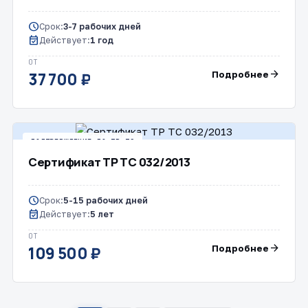
schedule
Срок:
3-7 рабочих дней
event_available
Действует:
1 год
ОТ
arrow_forward
Подробнее
37 700 ₽
ПОДТВЕРЖДЕНИЕ ПО ТР ТС
Сертификат ТР ТС 032/2013
schedule
Срок:
5-15 рабочих дней
event_available
Действует:
5 лет
ОТ
arrow_forward
Подробнее
109 500 ₽