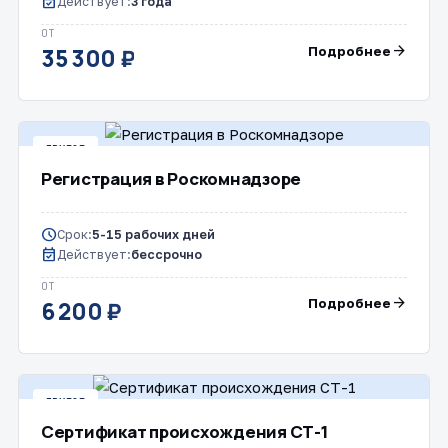
event_available
Действует:
3 года
ОТ
arrow_forward
Подробнее
35 300 ₽
ДРУГОЕ
Регистрация в Роскомнадзоре
schedule
Срок:
5-15 рабочих дней
event_available
Действует:
бессрочно
ОТ
arrow_forward
Подробнее
6 200 ₽
ДРУГОЕ
Сертификат происхождения СТ-1