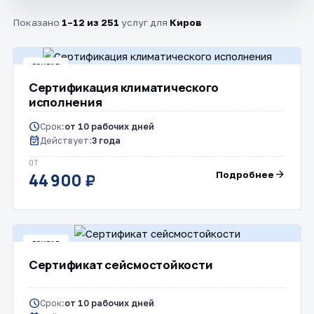
Показано
1–12 из 251
услуг для
Киров
ДРУГОЕ
Сертификация климатического
исполнения
schedule
Срок:
от 10 рабочих дней
event_available
Действует:
3 года
ОТ
arrow_forward
Подробнее
44 900 ₽
ДРУГОЕ
Сертификат сейсмостойкости
schedule
Срок:
от 10 рабочих дней