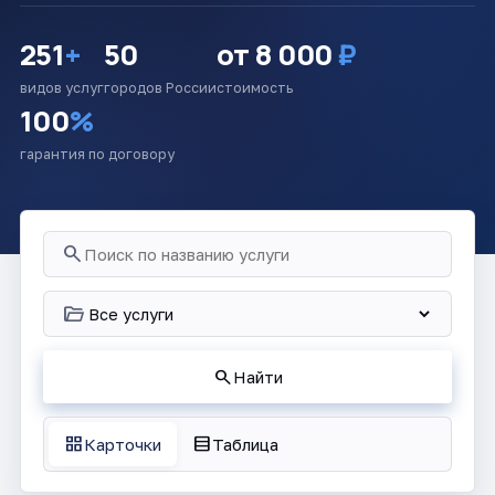
251
+
50
от 8 000
₽
видов услуг
городов России
стоимость
100
%
гарантия по договору
search
folder_open
search
Найти
grid_view
table_rows
Карточки
Таблица