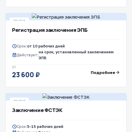
ДРУГОЕ
Регистрация заключения ЭПБ
schedule
Срок:
от 10 рабочих дней
на срок, установленный заключением
event_available
Действует:
ЭПБ
ОТ
arrow_forward
Подробнее
23 600 ₽
ДРУГОЕ
Заключение ФСТЭК
schedule
Срок:
5-15 рабочих дней