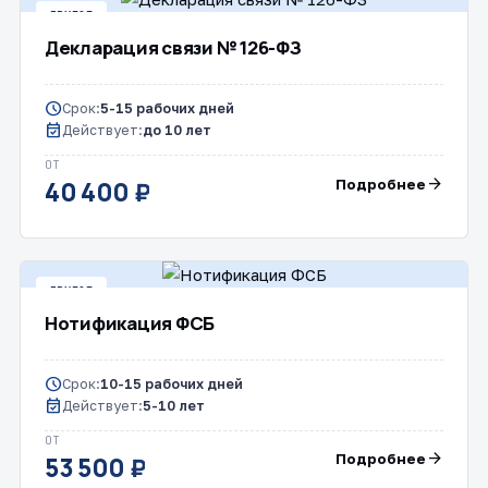
ДРУГОЕ
Декларация связи № 126-ФЗ
schedule
Срок:
5-15 рабочих дней
event_available
Действует:
до 10 лет
ОТ
arrow_forward
Подробнее
40 400 ₽
ДРУГОЕ
Нотификация ФСБ
schedule
Срок:
10-15 рабочих дней
event_available
Действует:
5-10 лет
ОТ
arrow_forward
Подробнее
53 500 ₽