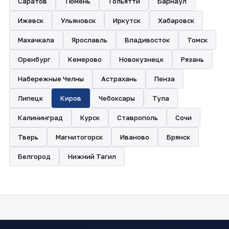
Саратов
Тюмень
Тольятти
Барнаул
Ижевск
Ульяновск
Иркутск
Хабаровск
Махачкала
Ярославль
Владивосток
Томск
Оренбург
Кемерово
Новокузнецк
Рязань
Набережные Челны
Астрахань
Пенза
Липецк
Киров
Чебоксары
Тула
Калининград
Курск
Ставрополь
Сочи
Тверь
Магнитогорск
Иваново
Брянск
Белгород
Нижний Тагил