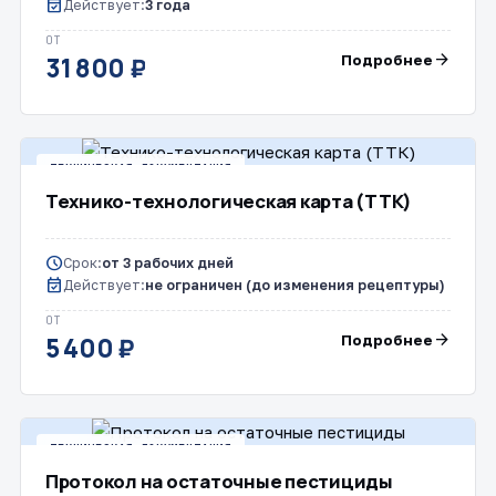
event_available
Действует:
3 года
ОТ
arrow_forward
Подробнее
31 800 ₽
ТЕХНИЧЕСКАЯ ДОКУМЕНТАЦИЯ
Технико-технологическая карта (ТТК)
schedule
Срок:
от 3 рабочих дней
event_available
Действует:
не ограничен (до изменения рецептуры)
ОТ
arrow_forward
Подробнее
5 400 ₽
ТЕХНИЧЕСКАЯ ДОКУМЕНТАЦИЯ
Протокол на остаточные пестициды