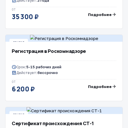
event_available
Действует:
3 года
ОТ
arrow_forward
Подробнее
35 300 ₽
ДРУГОЕ
Регистрация в Роскомнадзоре
schedule
Срок:
5-15 рабочих дней
event_available
Действует:
бессрочно
ОТ
arrow_forward
Подробнее
6 200 ₽
ДРУГОЕ
Сертификат происхождения СТ-1