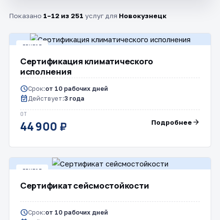
Показано
1–12 из 251
услуг для
Новокузнецк
ДРУГОЕ
Сертификация климатического
исполнения
schedule
Срок:
от 10 рабочих дней
event_available
Действует:
3 года
ОТ
arrow_forward
Подробнее
44 900 ₽
ДРУГОЕ
Сертификат сейсмостойкости
schedule
Срок:
от 10 рабочих дней