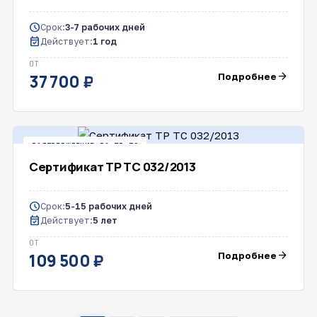
schedule
Срок:
3-7 рабочих дней
event_available
Действует:
1 год
ОТ
arrow_forward
Подробнее
37 700 ₽
ПОДТВЕРЖДЕНИЕ ПО ТР ТС
Сертификат ТР ТС 032/2013
schedule
Срок:
5-15 рабочих дней
event_available
Действует:
5 лет
ОТ
arrow_forward
Подробнее
109 500 ₽