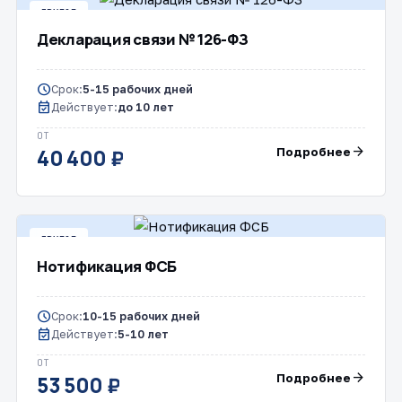
ДРУГОЕ
Декларация связи № 126-ФЗ
schedule
Срок:
5-15 рабочих дней
event_available
Действует:
до 10 лет
ОТ
arrow_forward
Подробнее
40 400 ₽
ДРУГОЕ
Нотификация ФСБ
schedule
Срок:
10-15 рабочих дней
event_available
Действует:
5-10 лет
ОТ
arrow_forward
Подробнее
53 500 ₽