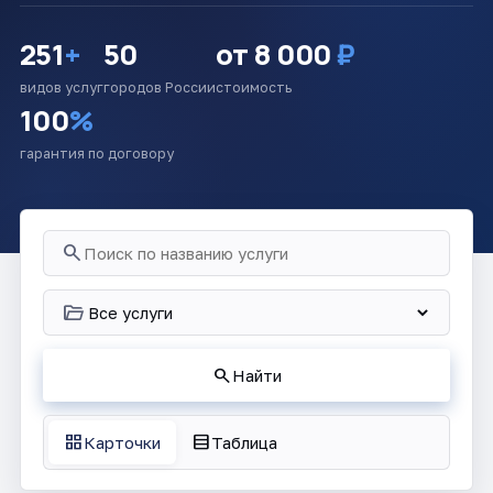
251
+
50
от 8 000
₽
видов услуг
городов России
стоимость
100
%
гарантия по договору
search
folder_open
search
Найти
grid_view
table_rows
Карточки
Таблица