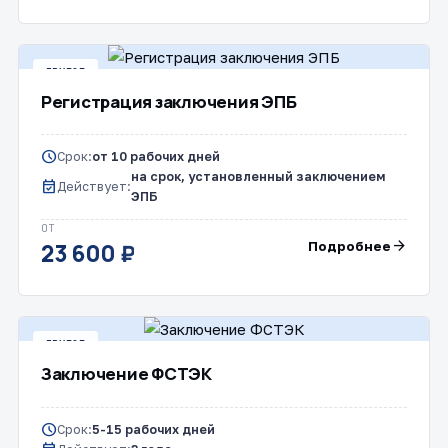
ДРУГОЕ
Регистрация заключения ЭПБ
schedule
Срок:
от 10 рабочих дней
на срок, установленный заключением
event_available
Действует:
ЭПБ
ОТ
arrow_forward
Подробнее
23 600 ₽
ДРУГОЕ
Заключение ФСТЭК
schedule
Срок:
5-15 рабочих дней