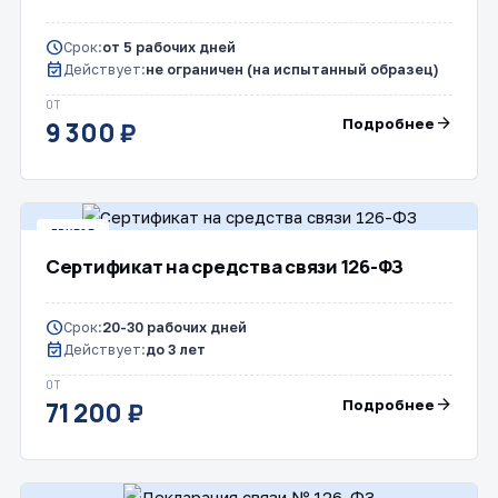
schedule
Срок:
от 5 рабочих дней
event_available
Действует:
не ограничен (на испытанный образец)
ОТ
arrow_forward
Подробнее
9 300 ₽
ДРУГОЕ
Сертификат на средства связи 126-ФЗ
schedule
Срок:
20-30 рабочих дней
event_available
Действует:
до 3 лет
ОТ
arrow_forward
Подробнее
71 200 ₽