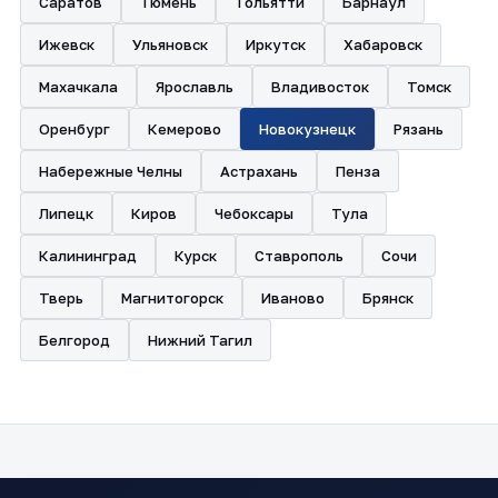
Саратов
Тюмень
Тольятти
Барнаул
Ижевск
Ульяновск
Иркутск
Хабаровск
Махачкала
Ярославль
Владивосток
Томск
Оренбург
Кемерово
Новокузнецк
Рязань
Набережные Челны
Астрахань
Пенза
Липецк
Киров
Чебоксары
Тула
Калининград
Курск
Ставрополь
Сочи
Тверь
Магнитогорск
Иваново
Брянск
Белгород
Нижний Тагил