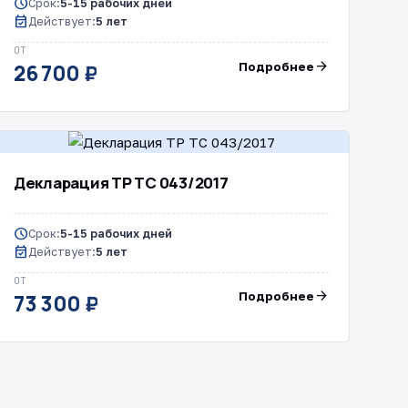
schedule
Срок:
5-15 рабочих дней
event_available
Действует:
5 лет
ОТ
arrow_forward
Подробнее
26 700 ₽
Декларация ТР ТС 043/2017
schedule
Срок:
5-15 рабочих дней
event_available
Действует:
5 лет
ОТ
arrow_forward
Подробнее
73 300 ₽