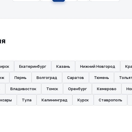
ия
ирск
Екатеринбург
Казань
Нижний Новгород
Кр
еж
Пермь
Волгоград
Саратов
Тюмень
Толья
ь
Владивосток
Томск
Оренбург
Кемерово
Но
оксары
Тула
Калининград
Курск
Ставрополь