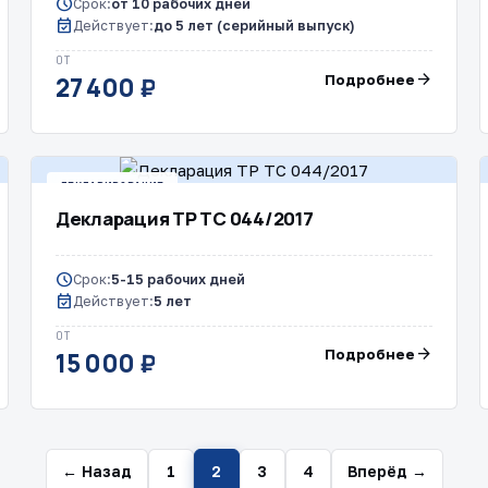
schedule
Срок:
от 10 рабочих дней
event_available
Действует:
до 5 лет (серийный выпуск)
ОТ
arrow_forward
Подробнее
27 400 ₽
ДЕКЛАРИРОВАНИЕ
Декларация ТР ТС 044/2017
schedule
Срок:
5-15 рабочих дней
event_available
Действует:
5 лет
ОТ
arrow_forward
Подробнее
15 000 ₽
← Назад
1
2
3
4
Вперёд →