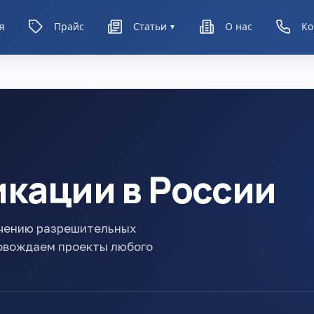
я
Прайс
Статьи
О нас
Ко
▼
икации в России
учению разрешительных
ровождаем проекты любого