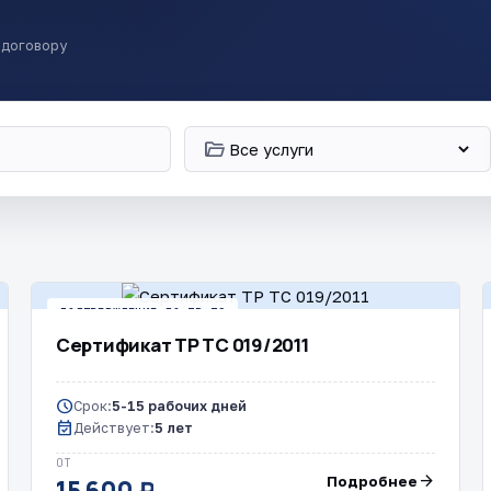
 договору
folder_open
ПОДТВЕРЖДЕНИЕ ПО ТР ТС
Сертификат ТР ТС 019/2011
schedule
Срок:
5-15 рабочих дней
event_available
Действует:
5 лет
ОТ
arrow_forward
Подробнее
15 600 ₽