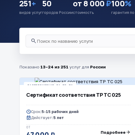
251
+
50
от 8 000
₽
100
%
видов услуг
городов России
стоимость
гарантия по
search
Показано
13–24 из 251
услуг для
России
ПОДТВЕРЖДЕНИЕ ПО ТР ТС
Сертификат соответствия ТР ТС 025
schedule
Срок:
5-15 рабочих дней
event_available
Действует:
5 лет
ОТ
arrow_forward
Подробнее
47 000 ₽