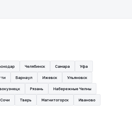
аснодар
Челябинск
Самара
Уфа
тти
Барнаул
Ижевск
Ульяновск
вокузнецк
Рязань
Набережные Челны
Сочи
Тверь
Магнитогорск
Иваново