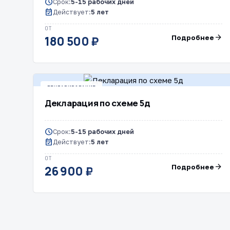
schedule
Срок:
5-15 рабочих дней
event_available
Действует:
5 лет
ОТ
arrow_forward
Подробнее
180 500 ₽
ДЕКЛАРИРОВАНИЕ
Декларация по схеме 5д
schedule
Срок:
5-15 рабочих дней
event_available
Действует:
5 лет
ОТ
arrow_forward
Подробнее
26 900 ₽