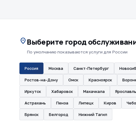
location_on
Выберите город обслуживан
По умолчанию показываются услуги для России
Россия
Москва
Санкт-Петербург
Новосиб
Ростов-на-Дону
Омск
Красноярск
Ворон
Иркутск
Хабаровск
Махачкала
Ярославл
Астрахань
Пенза
Липецк
Киров
Чеб
Брянск
Белгород
Нижний Тагил