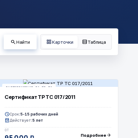
search
grid_view
table_rows
Найти
Карточки
Таблица
ПОДТВЕРЖДЕНИЕ ПО ТР ТС
Сертификат ТР ТС 017/2011
schedule
Срок:
5-15 рабочих дней
event_available
Действует:
5 лет
ОТ
arrow_forward
Подробнее
95 000 ₽