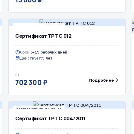
ПОДТВЕРЖДЕНИЕ ПО ТР ТС
Сертификат ТР ТС 012
schedule
Срок:
5-15 рабочих дней
event_available
Действует:
5 лет
ОТ
arrow_forward
Подробнее
702 300 ₽
ПОДТВЕРЖДЕНИЕ ПО ТР ТС
Сертификат ТР ТС 004/2011