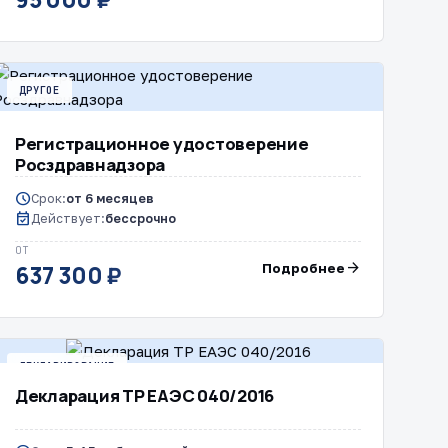
ДРУГОЕ
Регистрационное удостоверение
Росздравнадзора
schedule
Срок:
от 6 месяцев
event_available
Действует:
бессрочно
ОТ
arrow_forward
Подробнее
637 300 ₽
ДЕКЛАРИРОВАНИЕ
Декларация ТР ЕАЭС 040/2016