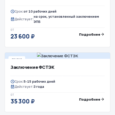
schedule
Срок:
от 10 рабочих дней
на срок, установленный заключением
event_available
Действует:
ЭПБ
ОТ
arrow_forward
Подробнее
23 600 ₽
ДРУГОЕ
Заключение ФСТЭК
schedule
Срок:
5-15 рабочих дней
event_available
Действует:
3 года
ОТ
arrow_forward
Подробнее
35 300 ₽