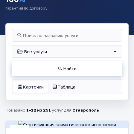
гарантия по договору
search
folder_open
search
Найти
grid_view
table_rows
Карточки
Таблица
Показано
1–12 из 251
услуг для
Ставрополь
ДРУГОЕ