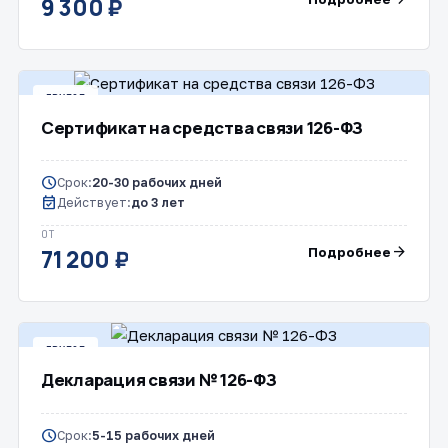
9 300 ₽
ДРУГОЕ
Сертификат на средства связи 126-ФЗ
schedule
Срок:
20-30 рабочих дней
event_available
Действует:
до 3 лет
ОТ
arrow_forward
Подробнее
71 200 ₽
ДРУГОЕ
Декларация связи № 126-ФЗ
schedule
Срок:
5-15 рабочих дней