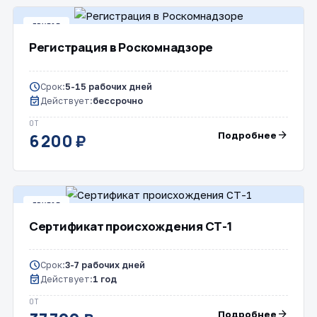
ДРУГОЕ
Регистрация в Роскомнадзоре
schedule
Срок:
5-15 рабочих дней
event_available
Действует:
бессрочно
ОТ
arrow_forward
Подробнее
6 200 ₽
ДРУГОЕ
Сертификат происхождения СТ-1
schedule
Срок:
3-7 рабочих дней
event_available
Действует:
1 год
ОТ
arrow_forward
Подробнее