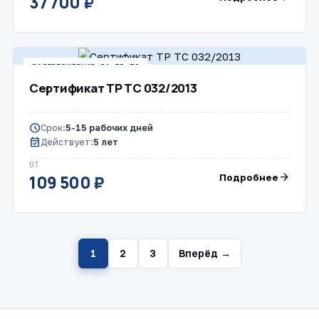
37 700 ₽
ПОДТВЕРЖДЕНИЕ ПО ТР ТС
Сертификат ТР ТС 032/2013
schedule
Срок:
5-15 рабочих дней
event_available
Действует:
5 лет
ОТ
arrow_forward
Подробнее
109 500 ₽
1
2
3
Вперёд →