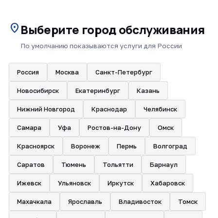
location_on
Выберите город обслуживания
По умолчанию показываются услуги для России
Россия
Москва
Санкт-Петербург
Новосибирск
Екатеринбург
Казань
Нижний Новгород
Краснодар
Челябинск
Самара
Уфа
Ростов-на-Дону
Омск
Красноярск
Воронеж
Пермь
Волгоград
Саратов
Тюмень
Тольятти
Барнаул
Ижевск
Ульяновск
Иркутск
Хабаровск
Махачкала
Ярославль
Владивосток
Томск