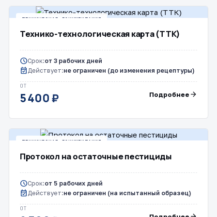
ТЕХНИЧЕСКАЯ ДОКУМЕНТАЦИЯ
Технико-технологическая карта (ТТК)
schedule
Срок:
от 3 рабочих дней
event_available
Действует:
не ограничен (до изменения рецептуры)
ОТ
arrow_forward
Подробнее
5 400 ₽
ТЕХНИЧЕСКАЯ ДОКУМЕНТАЦИЯ
Протокол на остаточные пестициды
schedule
Срок:
от 5 рабочих дней
event_available
Действует:
не ограничен (на испытанный образец)
ОТ
arrow_forward
Подробнее