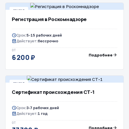
ДРУГОЕ
Регистрация в Роскомнадзоре
schedule
Срок:
5-15 рабочих дней
event_available
Действует:
бессрочно
ОТ
arrow_forward
Подробнее
6 200 ₽
ДРУГОЕ
Сертификат происхождения СТ-1
schedule
Срок:
3-7 рабочих дней
event_available
Действует:
1 год
ОТ
arrow_forward
Подробнее