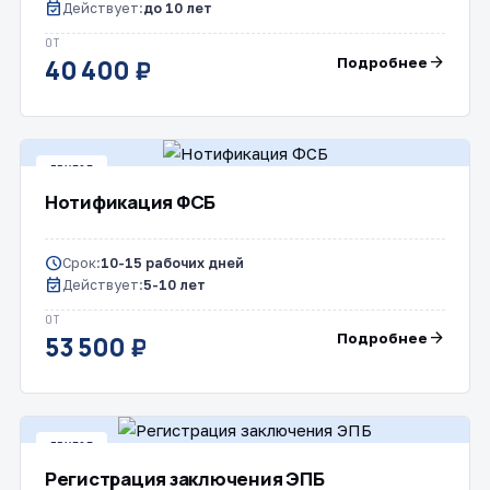
event_available
Действует:
до 10 лет
ОТ
arrow_forward
Подробнее
40 400 ₽
ДРУГОЕ
Нотификация ФСБ
schedule
Срок:
10-15 рабочих дней
event_available
Действует:
5-10 лет
ОТ
arrow_forward
Подробнее
53 500 ₽
ДРУГОЕ
Регистрация заключения ЭПБ