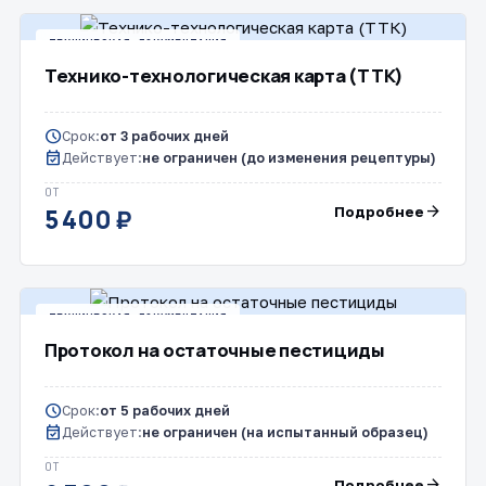
ТЕХНИЧЕСКАЯ ДОКУМЕНТАЦИЯ
Технико-технологическая карта (ТТК)
schedule
Срок:
от 3 рабочих дней
event_available
Действует:
не ограничен (до изменения рецептуры)
ОТ
arrow_forward
Подробнее
5 400 ₽
ТЕХНИЧЕСКАЯ ДОКУМЕНТАЦИЯ
Протокол на остаточные пестициды
schedule
Срок:
от 5 рабочих дней
event_available
Действует:
не ограничен (на испытанный образец)
ОТ
arrow_forward
Подробнее