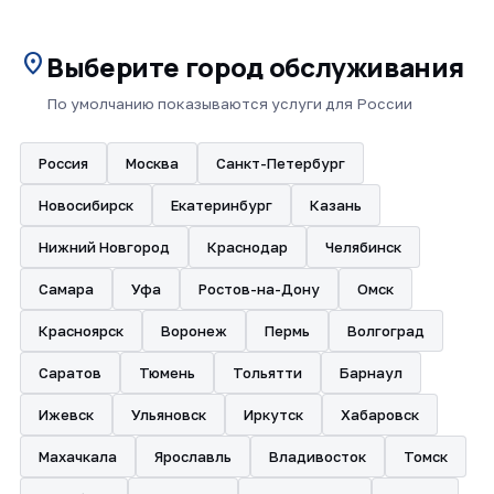
location_on
Выберите город обслуживания
По умолчанию показываются услуги для России
Россия
Москва
Санкт-Петербург
Новосибирск
Екатеринбург
Казань
Нижний Новгород
Краснодар
Челябинск
Самара
Уфа
Ростов-на-Дону
Омск
Красноярск
Воронеж
Пермь
Волгоград
Саратов
Тюмень
Тольятти
Барнаул
Ижевск
Ульяновск
Иркутск
Хабаровск
Махачкала
Ярославль
Владивосток
Томск