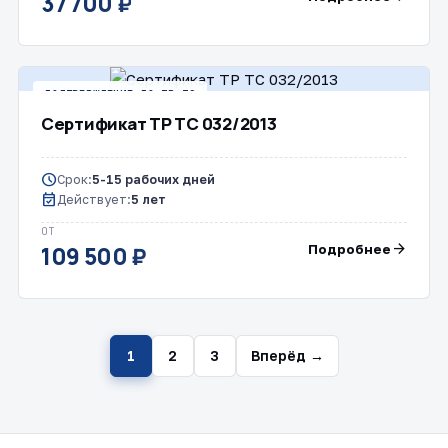
37 700 ₽
ПОДТВЕРЖДЕНИЕ ПО ТР ТС
Сертификат ТР ТС 032/2013
schedule
Срок:
5-15 рабочих дней
event_available
Действует:
5 лет
ОТ
arrow_forward
Подробнее
109 500 ₽
1
2
3
Вперёд →