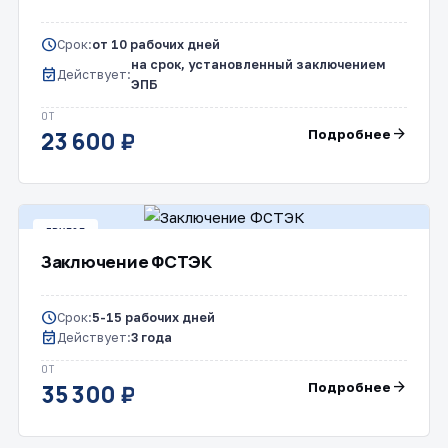
schedule
Срок:
от 10 рабочих дней
на срок, установленный заключением
event_available
Действует:
ЭПБ
ОТ
arrow_forward
Подробнее
23 600 ₽
ДРУГОЕ
Заключение ФСТЭК
schedule
Срок:
5-15 рабочих дней
event_available
Действует:
3 года
ОТ
arrow_forward
Подробнее
35 300 ₽