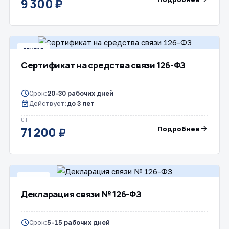
9 300 ₽
ДРУГОЕ
Сертификат на средства связи 126-ФЗ
schedule
Срок:
20-30 рабочих дней
event_available
Действует:
до 3 лет
ОТ
arrow_forward
Подробнее
71 200 ₽
ДРУГОЕ
Декларация связи № 126-ФЗ
schedule
Срок:
5-15 рабочих дней