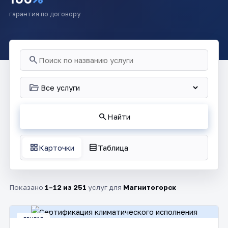
гарантия по договору
search
folder_open
search
Найти
grid_view
table_rows
Карточки
Таблица
Показано
1–12 из 251
услуг для
Магнитогорск
ДРУГОЕ