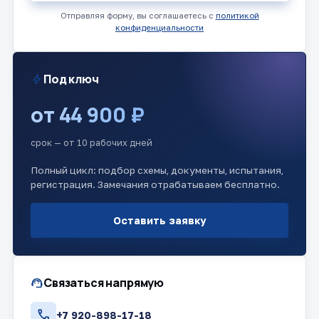
Отправляя форму, вы соглашаетесь с
политикой
конфиденциальности
bolt
Под ключ
от 44 900 ₽
срок — от 10 рабочих дней
Полный цикл: подбор схемы, документы, испытания,
регистрация. Замечания отрабатываем бесплатно.
Оставить заявку
support_agent
Связаться напрямую
call
+7 920-898-17-18