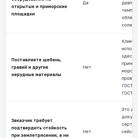
Да
диапаз
открытые и приморские
темпер
площадки
обледе
соляно
Климат
исполн
здесь 
Поставляете щебень,
примен
гравий и другие
Нет
морозо
нерудные материалы
провер
ГОСТ 8
ГОСТ 8
Это др
докуме
Заказчик требует
сертиф
подтвердить стойкость
Нет
сейсмо
при землетрясении, а не