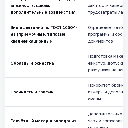
влажность, циклы,
занятости камеры 
дополнительные воздействия
трудозатраты лаб
Вид испытаний по ГОСТ 16504-
Определяет глубин
81 (приёмочные, типовые,
программы и соста
квалификационные)
документов
Подготовка макето
Образцы и оснастка
фикстур, допуски н
разрушающие испы
Приоритет бронир
Срочность и график
камеры и дополнит
смены
Дополнительные и
Расчётный метод и валидация
часы и согласовани
методики