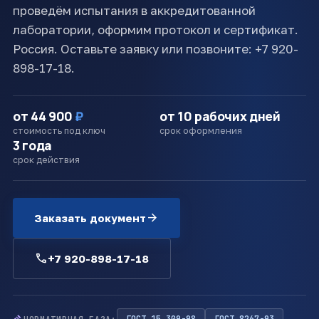
проведём испытания в аккредитованной
лаборатории, оформим протокол и сертификат.
Россия. Оставьте заявку или позвоните: +7 920-
898-17-18.
от 44 900
₽
от 10 рабочих дней
стоимость под ключ
срок оформления
3 года
срок действия
arrow_forward
Заказать документ
call
+7 920-898-17-18