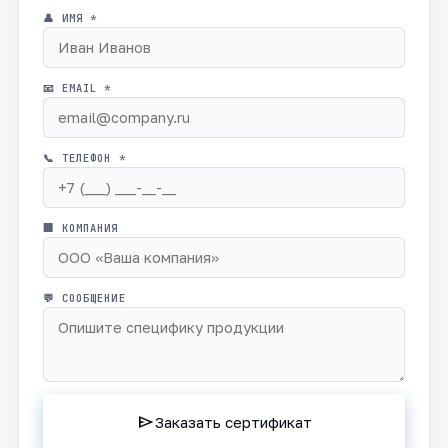
👤 ИМЯ *
📧 EMAIL *
📞 ТЕЛЕФОН *
🏢 КОМПАНИЯ
💬 СООБЩЕНИЕ
send
Заказать сертификат