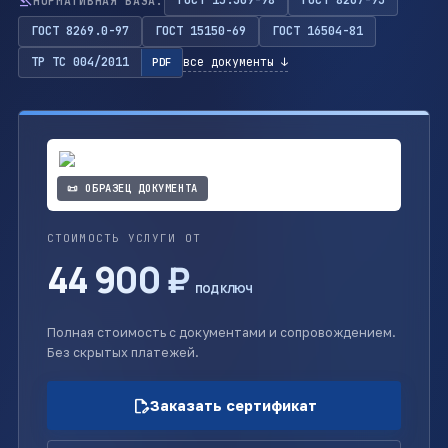
gavel
ГОСТ 15.309-98
ГОСТ 8267-93
НОРМАТИВНАЯ БАЗА:
ГОСТ 8269.0-97
ГОСТ 15150-69
ГОСТ 16504-81
ТР ТС 004/2011
все документы ↓
PDF
📜 ОБРАЗЕЦ ДОКУМЕНТА
СТОИМОСТЬ УСЛУГИ ОТ
44 900 ₽
под ключ
Полная стоимость с документами и сопровождением.
Без скрытых платежей.
edit_document
Заказать сертификат