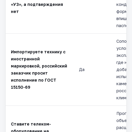
«У3», а подтверждения
конден
нет
формул
впишем
паспор
Сопост
услови
Импортируете технику с
эксплу
иностранной
где ну
маркировкой, российский
Да
добав
заказчик просит
испыта
исполнение по ГОСТ
камере
15150-69
россий
климат
Програ
объект
Ставите телеком-
расшир
оборудование на