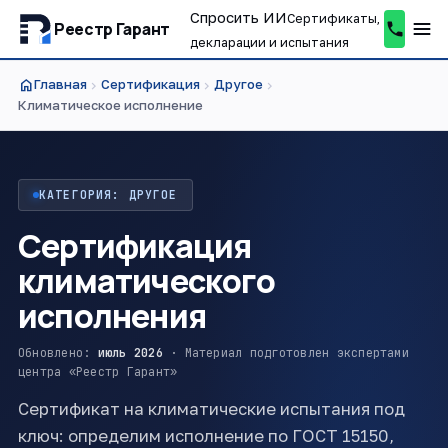
Спросить ИИ
Сертификаты,
Реестр Гарант
декларации и испытания
home
Главная
Сертификация
Другое
chevron_right
chevron_right
chevron_right
Климатическое исполнение
КАТЕГОРИЯ: ДРУГОЕ
Сертификация
климатического
исполнения
Обновлено:
июль 2026
· Материал подготовлен экспертами
центра «Реестр Гарант»
Сертификат на климатические испытания под
ключ: определим исполнение по ГОСТ 15150,